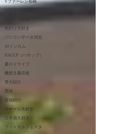
Vファーレン長崎
ゴルフ大好き
ゴキブリ駆除
魚釣り大好き
パソコンデータ消去
AIインカム
HACCP（ハサップ）
夏のドライブ
機密文書収集
愛犬紹介
愛猫
愛猫紹介
ラーメン大好き
日本酒大好き
フットサルフェスタ