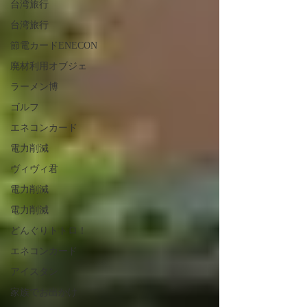
台湾旅行
台湾旅行
節電カードENECON
廃材利用オブジェ
ラーメン博
ゴルフ
エネコンカード
電力削減
ヴィヴィ君
電力削減
電力削減
どんぐりトトロ！
エネコンカード
アイスタン
家族でお出かけ