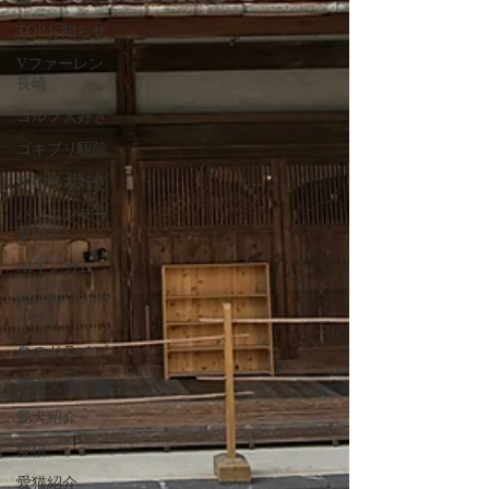
TOPお知らせ
Vファーレン
長崎
ゴルフ大好き
ゴキブリ駆除
魚釣り大好き
パソコンデー
タ消去
AIインカム
HACCP（ハサ
ップ）
夏のドライブ
機密文書収集
愛犬紹介
愛猫
愛猫紹介