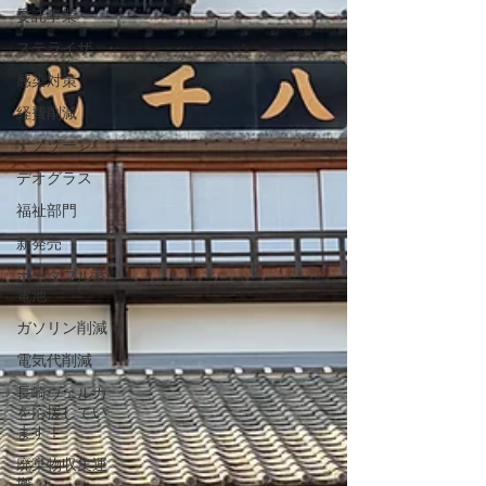
委託事業
ステライザ
感染対策
経費削減
ナノゾーン
デオグラス
福祉部門
新発売
ポータブル蓄
電池
ガソリン削減
電気代削減
長崎ヴェルカ
を応援してい
ます！
廃棄物収集運
搬