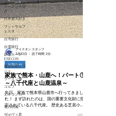
ラーメン大好
き
日本酒大好き
フットサルフ
ェスタ
台湾旅行
台湾旅行
節電カード
ENECON
アイスタン スタッフ
廃材利用オブ
7月22日
読了時間: 2分
ジェ
お知らせ
ラーメン博
ゴルフ
家族で熊本・山鹿へ！パート①
エネコンカー
～八千代座と山鹿温泉～
ド
先日、家族で熊本県山鹿市へ行ってきまし
電力削減
た！ まず訪れたのは、国の重要文化財に指
ヴィヴィ君