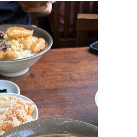
思わず二度見してしまう、お得すぎるプラン
を見つけました！ なんと、**スタジアムシテ
ィーで「カニ食べ放題」付き、さらに2泊3
日で19,800円（1名）！**😳 「本当にこの価
格でいいの!?」と思ってしまうほどの内容。
カニをお腹いっぱい味わって、ゆっくりホテ
ルで過ごし、スタジアムシティーを満喫でき
るなんて最高ですね！ これは家族旅行や友
人との旅行はもちろん、自分へのご褒美にも
ぴったり♪ 気になる方は早めのチェックがお
すすめです！人気プランはすぐ埋まってしま
うかもしれません。 私もかなり心が揺れて
います（笑）。カニ好きにはたまらない、お
得情報でした！🦀