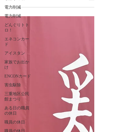
定されている八千代座。 歴史ある芝居小屋
電力削減
に一歩足を踏み入れると、当時の雰囲気がそ
電力削減
のまま残っていて、まるでタイムスリップし
たような気分になりました。 昨年、映画
どんぐりトト
ロ！
『国宝』を観ていたこともあり、舞台の空気
感や趣ある木造建築を目の前にすると、作品
エネコンカー
ド
の世界がよみがえり、感動もひとしお。日本
の伝統文化の素晴らしさを改めて感じること
アイスタン
ができました。 見学の後は、お楽しみの山
家族でお出か
鹿温泉へ♨️ なんと入浴料は350円！この価格
け
には思わずビックリしました（笑）。 やわ
ENCONカード
らかく肌に優しいお湯で、旅の疲れもすっか
害虫駆除
り癒やされ、心も体もリフレッシュ。さすが
三重地区公民
名湯・山鹿温泉ですね！ 歴史と文化に触
館まつり
れ、美味しい空気と温泉を満喫した山鹿の旅
ある日の職員
でした！
の休日
職員の休日
職員の休日