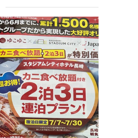
帰り道、「せっかくだから」と立ち寄ったの
が、お気に入りの白石 のから揚げ。 晩ご飯
のおかずに買って帰りました！ 外はカリ
ッ、中はジューシーで、一口食べるとついつ
い箸が止まりません。仕事を頑張った後の美
味しいから揚げは、やっぱり格別ですね！
家族みんなで美味しくいただき、今日も大満
足の晩ご飯になりました。島原へ行くと、ま
た立ち寄りたくなるお店です。ごちそうさま
でした！