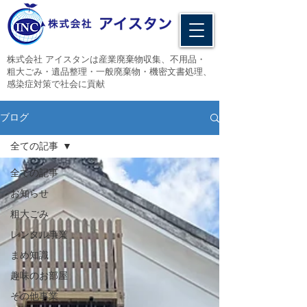
​株式会社 アイスタンは産業廃棄物収集、不用品・
粗大ごみ・遺品整理・一般廃棄物・機密文書処理、
感染症対策で社会に貢献
ブログ
全ての記事
全ての記事
お知らせ
粗大ごみ
レンタル事業
まめ知識
趣味のお部屋
その他事業