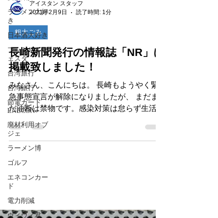
ラーメン大好
き
アイスタン スタッフ
2021年2月9日
読了時間: 1分
日本酒大好き
フットサルフ
粗大ごみ
ェスタ
長崎新聞発行の情報誌「NR」に
台湾旅行
掲載致しました！
台湾旅行
節電カード
みなさん、こんにちは。 長崎もようやく緊
ENECON
急事態宣言が解除になりましたが、 まだま
廃材利用オブ
だ油断は禁物です。感染対策は怠らず生活し
ジェ
ていきましょう！ さて、長崎新聞で毎月、
ラーメン博
主に学生様の就活と進学を応援する情報誌
ゴルフ
「NR」 (Nagasaki ...
エネコンカー
ド
電力削減
ヴィヴィ君