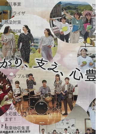
委託事業
ステライザ
感染対策
経費削減
ナノゾーン
デオグラス
福祉部門
新発売
ポータブル蓄
電池
ガソリン削減
電気代削減
長崎ヴェルカ
を応援してい
ます！
廃棄物収集運
搬