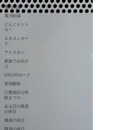
電力削減
電力削減
どんぐりトト
ロ！
エネコンカー
ド
アイスタン
家族でお出か
け
ENCONカード
害虫駆除
三重地区公民
館まつり
ある日の職員
の休日
職員の休日
職員の休日