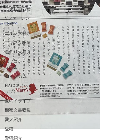
TOPお知らせ
Vファーレン
長崎
ゴルフ大好き
ゴキブリ駆除
魚釣り大好き
パソコンデー
タ消去
AIインカム
HACCP（ハサ
ップ）
夏のドライブ
機密文書収集
愛犬紹介
愛猫
愛猫紹介