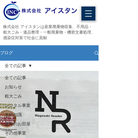
​株式会社 アイスタンは産業廃棄物収集、不用品・
粗大ごみ・遺品整理・一般廃棄物・機密文書処理、
感染症対策で社会に貢献
ブログ
全ての記事
全ての記事
お知らせ
粗大ごみ
レンタル事業
まめ知識
趣味のお部屋
その他事業