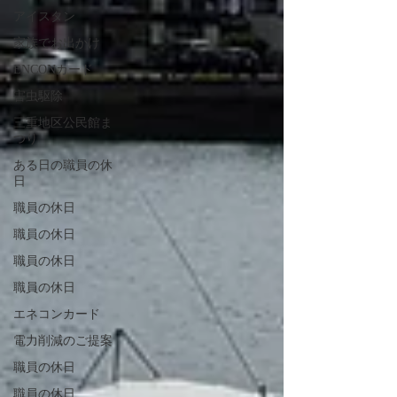
アイスタン
家族でお出かけ
ENCONカード
害虫駆除
三重地区公民館ま
つり
ある日の職員の休
日
職員の休日
職員の休日
職員の休日
職員の休日
エネコンカード
電力削減のご提案
職員の休日
職員の休日