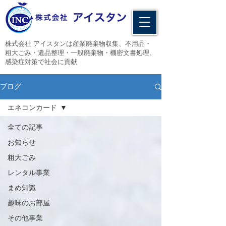
​株式会社 アイスタンは産業廃棄物収集、不用品・
粗大ごみ・遺品整理・一般廃棄物・機密文書処理、
感染症対策で社会に貢献
ブログ
エネコンカード
全ての記事
お知らせ
粗大ごみ
レンタル事業
まめ知識
趣味のお部屋
その他事業