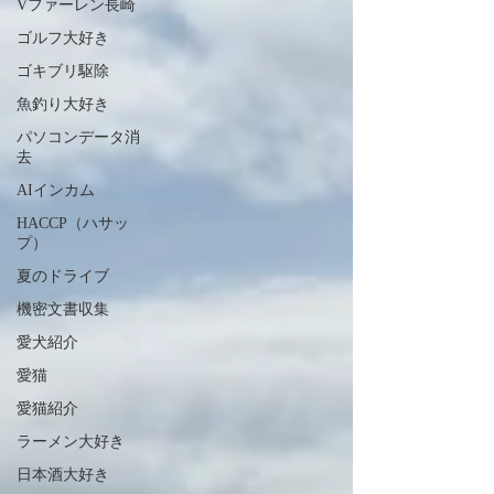
Vファーレン長崎
ゴルフ大好き
ゴキブリ駆除
魚釣り大好き
パソコンデータ消
去
AIインカム
HACCP（ハサッ
プ）
夏のドライブ
機密文書収集
愛犬紹介
愛猫
愛猫紹介
ラーメン大好き
日本酒大好き