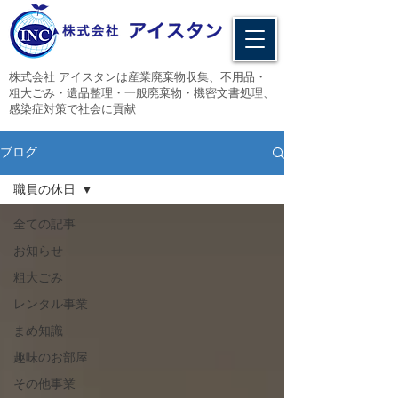
​株式会社 アイスタンは産業廃棄物収集、不用品・
粗大ごみ・遺品整理・一般廃棄物・機密文書処理、
感染症対策で社会に貢献
ブログ
職員の休日
全ての記事
お知らせ
粗大ごみ
レンタル事業
まめ知識
趣味のお部屋
その他事業