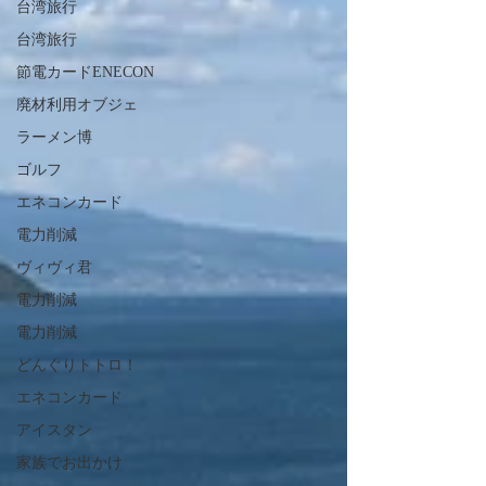
台湾旅行
台湾旅行
節電カードENECON
廃材利用オブジェ
ラーメン博
ゴルフ
エネコンカード
電力削減
ヴィヴィ君
電力削減
電力削減
どんぐりトトロ！
エネコンカード
アイスタン
家族でお出かけ