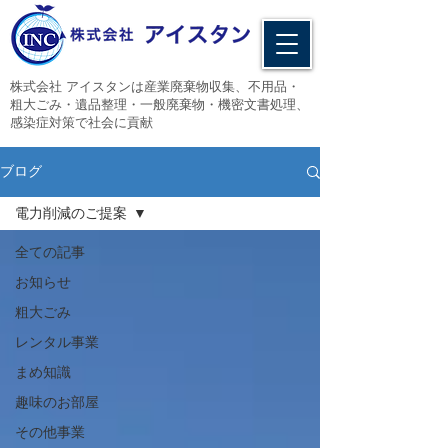
​株式会社 アイスタンは産業廃棄物収集、不用品・
粗大ごみ・遺品整理・一般廃棄物・機密文書処理、
感染症対策で社会に貢献
ブログ
電力削減のご提案
全ての記事
お知らせ
粗大ごみ
レンタル事業
まめ知識
趣味のお部屋
その他事業