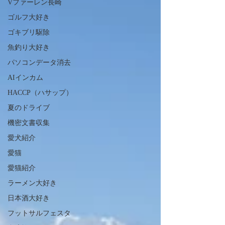
Vファーレン長崎
ゴルフ大好き
ゴキブリ駆除
魚釣り大好き
パソコンデータ消去
AIインカム
HACCP（ハサップ）
夏のドライブ
機密文書収集
愛犬紹介
愛猫
愛猫紹介
ラーメン大好き
日本酒大好き
フットサルフェスタ