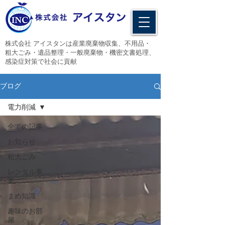
​株式会社 アイスタンは産業廃棄物収集、不用品・
粗大ごみ・遺品整理・一般廃棄物・機密文書処理、
感染症対策で社会に貢献
ブログ
電力削減
全ての記事
お知らせ
粗大ごみ
レンタル事
業
まめ知識
趣味のお部
屋