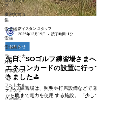
夏のドライ
ブ
機密文書収
集
愛犬紹介
アイスタン スタッフ
愛猫
2025年12月19日
読了時間: 1分
愛猫紹介
お知らせ
ラーメン大
好き
先日、SOゴルフ練習場さまへ
日本酒大好
エネコンカードの設置に行って
き
きました⛳
フットサル
フェスタ
ゴルフ練習場は、照明や打席設備などで 朝
台湾旅行
から晩まで電力を使用 する施設。 「少しで
台湾旅行
も経費を削減できないか…」というご相談を
いただき、今回エネコンカードをお選びいた
節電カード
ENECON
だきました。 日々の電力使用を見直すこと
で、無理なく・自然にコスト削減へ。営業し
廃材利用オ