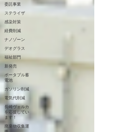
委託事業
ステライザ
感染対策
経費削減
ナノゾーン
デオグラス
福祉部門
新発売
ポータブル蓄
電池
ガソリン削減
電気代削減
長崎ヴェルカ
を応援してい
ます！
廃棄物収集運
搬