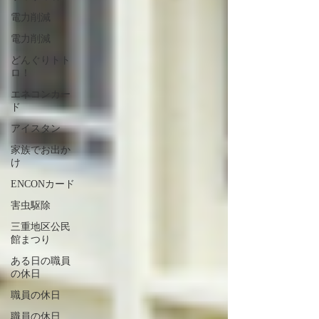
電力削減
電力削減
どんぐりトト
ロ！
エネコンカー
ド
アイスタン
家族でお出か
け
ENCONカード
害虫駆除
三重地区公民
館まつり
ある日の職員
の休日
職員の休日
職員の休日