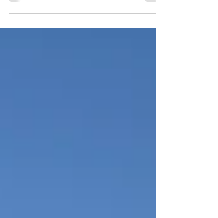
本日はエネコンカードの試験設置のため、長
崎市の日見にある医療機関と介護施設へ行っ
てきました！ 久しぶりに通った日見トンネ
ル。何度通っても歴史を感じる場所ですね。
現在は新しい道路も整備されていますが、昔
から長崎の交通を支えてきた重要なルートで
す。 日見といえば、かつて「西の箱根」と
呼ばれた日見峠。長崎市街地と東長崎方面を
結ぶ交通の難所として知られ、多くの人や物
資が行き交ってきました。 また、この地域
は長崎街道の一部としても歴史が深く、江戸
時代には長崎と全国を結ぶ重要な街道として
栄えました。仕事で訪れただけですが、こう
した歴史に思いを馳せながら走ると、いつも
の移動も少し特別な時間に感じられます。
今回の目的であるエネコンカードの試験設置
も無事完了！ 少しでも電力削減やコスト削
減のお役に立てるよう、しっかり効果を確認
していきたいと思います。 長崎には仕事で