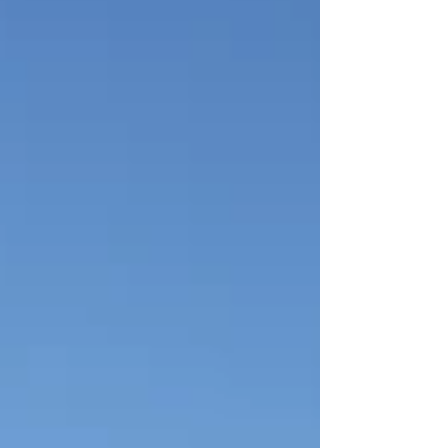
訪れる場所がたくさんありますが、その土地
ごとの歴史や景色に触れられるのも楽しみの
ひとつ。 さあ、明日も安全運転で頑張りま
す！