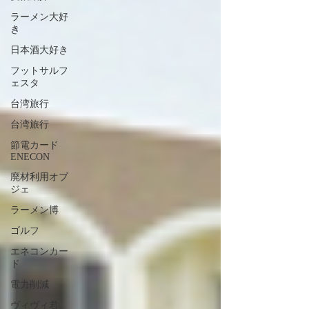
ラーメン大好
き
日本酒大好き
フットサルフ
ェスタ
台湾旅行
台湾旅行
節電カード
ENECON
廃材利用オブ
ジェ
ラーメン博
ゴルフ
エネコンカー
ド
電力削減
ヴィヴィ君