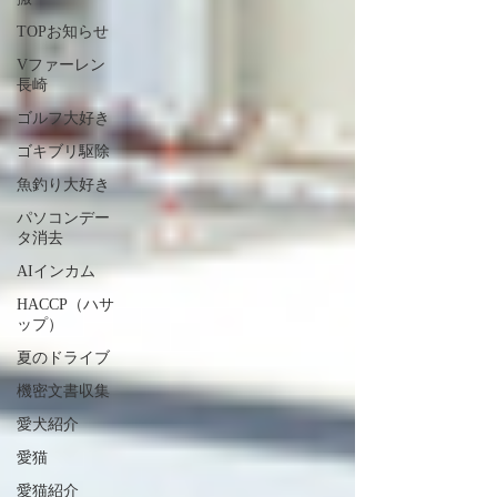
TOPお知らせ
Vファーレン
長崎
ゴルフ大好き
ゴキブリ駆除
魚釣り大好き
パソコンデー
タ消去
AIインカム
HACCP（ハサ
ップ）
夏のドライブ
機密文書収集
愛犬紹介
愛猫
愛猫紹介