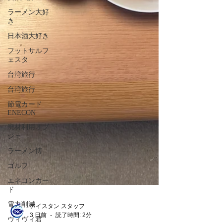
ラーメン大好
き
日本酒大好き
フットサルフ
ェスタ
台湾旅行
台湾旅行
節電カード
ENECON
廃材利用オブ
ジェ
ラーメン博
ゴルフ
エネコンカー
ド
電力削減
ヴィヴィ君