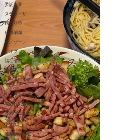
委託事業
ステライザ
感染対策
経費削減
ナノゾーン
デオグラス
福祉部門
新発売
ポータブル蓄
電池
ガソリン削減
電気代削減
長崎ヴェルカ
を応援してい
ます！
廃棄物収集運
搬