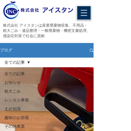
​株式会社 アイスタンは産業廃棄物収集、不用品・
粗大ごみ・遺品整理・一般廃棄物・機密文書処理、
感染症対策で社会に貢献
ブログ
全ての記事
全ての記事
お知らせ
粗大ごみ
レンタル事業
まめ知識
趣味のお部屋
その他事業