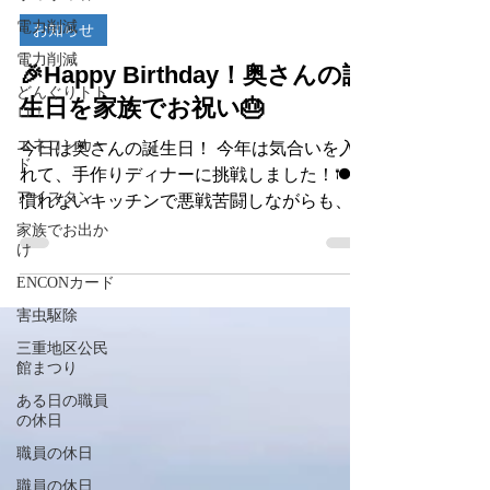
アイスタン スタッフ
電力削減
3 日前
読了時間: 2分
電力削減
お知らせ
どんぐりトト
ロ！
🎉Happy Birthday！奥さんの誕
エネコンカー
生日を家族でお祝い🎂
ド
今日は奥さんの誕生日！ 今年は気合いを入
アイスタン
れて、手作りディナーに挑戦しました！🍽️
家族でお出か
慣れないキッチンで悪戦苦闘しながらも、家
け
族みんなで協力して無事に完成！ 「美味し
ENCONカード
い！」の一言をもらえてホッと一安心。家族
害虫駆除
みんなで笑顔いっぱいの食卓を囲み、楽しい
三重地区公民
時間を過ごすことができました。 料理の出
館まつり
来栄えは…自分なりには大健闘！（笑） ま
ある日の職員
だまだ修行が必要ですが、来年はさらにレベ
の休日
ルアップした手料理でお祝いしたいと思いま
職員の休日
す！ 改めて、お誕生日おめでとう！これか
らも家族みんなで笑顔あふれる一年になりま
職員の休日