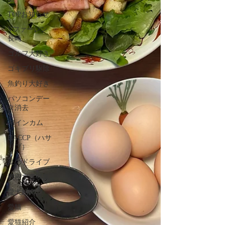
TOPお知らせ
Vファーレン
長崎
ゴルフ大好き
ゴキブリ駆除
魚釣り大好き
パソコンデー
タ消去
AIインカム
HACCP（ハサ
ップ）
夏のドライブ
機密文書収集
愛犬紹介
愛猫
愛猫紹介