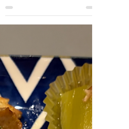
本日は、ハガネの肉体を持つ職員が向かった
先は……**岩瀬道！**🚛💨 長崎港を見渡せる
場所で、景色は最高！！✨海を眺めながら、
ちょっとだけ癒やされます😊 ……が！！ 今
日も、とにかく暑い！！🥵☀️この暑さに負け
るわけにはいきません！ 汗をかきながら、
今日もしっかり作業に励んでおります💪🔥
「暑いからこそ、筋肉に磨きがかかる！」
……たぶん本人はそう思っているはずです
（笑）🤣 長崎の絶景をパワーに変えて、今
日も元気に頑張ります！ ハガネの肉体、ま
だまだ進化中！！💪✨