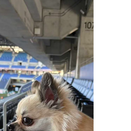
いると…… 出てくる！出てくる！次から次
へと美味しい料理が登場！！😆 「おっ、こ
れも美味しい！」「次は何が出てくるんだろ
う？」 と、ワクワクしながら箸が止まりま
せん（笑） 美味しい料理にお酒もすすみ、
気がつけば楽しい時間はあっという間！住吉
の夜をしっかり満喫してきました✨ 「さん
かくしかく」さん、ごちそうさまでした！！
🙏 また美味しい料理を食べに行きたいと思
います🍻次回も楽しみにしています！！😋