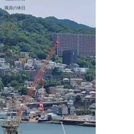
職員の休日
職員の休日
エネコンカー
ド
電力削減のご
提案
職員の休日
職員の休日
職員の休日