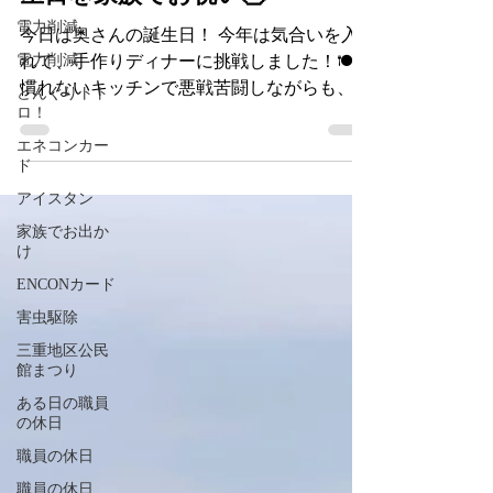
🎉Happy Birthday！奥さんの誕
電力削減
生日を家族でお祝い🎂
電力削減
今日は奥さんの誕生日！ 今年は気合いを入
どんぐりトト
れて、手作りディナーに挑戦しました！🍽️
ロ！
慣れないキッチンで悪戦苦闘しながらも、家
エネコンカー
族みんなで協力して無事に完成！ 「美味し
ド
い！」の一言をもらえてホッと一安心。家族
アイスタン
みんなで笑顔いっぱいの食卓を囲み、楽しい
家族でお出か
時間を過ごすことができました。 料理の出
け
来栄えは…自分なりには大健闘！（笑） ま
ENCONカード
だまだ修行が必要ですが、来年はさらにレベ
害虫駆除
ルアップした手料理でお祝いしたいと思いま
す！ 改めて、お誕生日おめでとう！これか
三重地区公民
館まつり
らも家族みんなで笑顔あふれる一年になりま
すように😊
ある日の職員
の休日
職員の休日
職員の休日