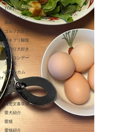
TOPお知らせ
Vファーレン
長崎
ゴルフ大好き
ゴキブリ駆除
魚釣り大好き
パソコンデー
タ消去
AIインカム
HACCP（ハサ
ップ）
夏のドライブ
機密文書収集
愛犬紹介
愛猫
愛猫紹介