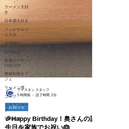
ラーメン大好
き
日本酒大好き
フットサルフ
ェスタ
台湾旅行
台湾旅行
節電カード
ENECON
廃材利用オブ
ジェ
ラーメン博
ゴルフ
アイスタン スタッフ
エネコンカー
5 時間前
読了時間: 2分
ド
電力削減
お知らせ
ヴィヴィ君