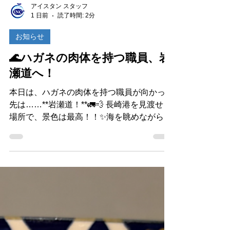
アイスタン スタッフ
1 日前
読了時間: 2分
お知らせ
🌊ハガネの肉体を持つ職員、岩
瀬道へ！
本日は、ハガネの肉体を持つ職員が向かった
先は……**岩瀬道！**🚛💨 長崎港を見渡せる
場所で、景色は最高！！✨海を眺めながら、
ちょっとだけ癒やされます😊 ……が！！ 今
日も、とにかく暑い！！🥵☀️この暑さに負け
るわけにはいきません！ 汗をかきながら、
今日もしっかり作業に励んでおります💪🔥
「暑いからこそ、筋肉に磨きがかかる！」