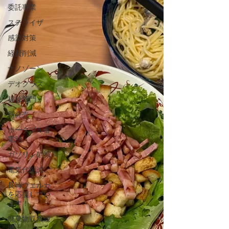
委託事業
ステライザ
感染対策
経費削減
ナノゾーン
デオグラス
福祉部門
新発売
ポータブル蓄
電池
ガソリン削減
電気代削減
長崎ヴェルカ
を応援してい
ます！
廃棄物収集運
搬