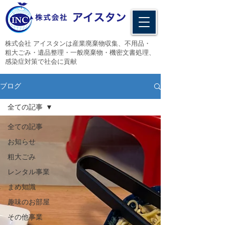
​株式会社 アイスタンは産業廃棄物収集、不用品・
粗大ごみ・遺品整理・一般廃棄物・機密文書処理、
感染症対策で社会に貢献
ブログ
全ての記事
全ての記事
お知らせ
粗大ごみ
レンタル事業
まめ知識
趣味のお部屋
その他事業