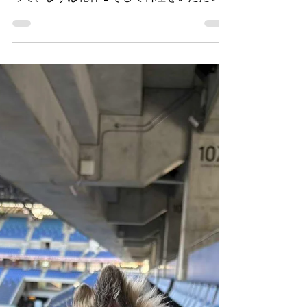
🍻住吉の夜は「さんかくしか
く」さんへ！
先日、住吉にある居酒屋 「さんかくしか
く」さんへ行ってきました！🍺✨ お店に入
って、まずは乾杯🍻そして料理をいただいて
いると…… 出てくる！出てくる！次から次
へと美味しい料理が登場！！😆 「おっ、こ
れも美味しい！」「次は何が出てくるんだろ
う？」 と、ワクワクしながら箸が止まりま
せん（笑） 美味しい料理にお酒もすすみ、
気がつけば楽しい時間はあっという間！住吉
の夜をしっかり満喫してきました✨ 「さん
かくしかく」さん、ごちそうさまでした！！
🙏 また美味しい料理を食べに行きたいと思
います🍻次回も楽しみにしています！！😋