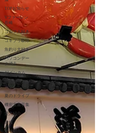
TOPお知らせ
Vファーレン
長崎
ゴルフ大好き
ゴキブリ駆除
魚釣り大好き
パソコンデー
タ消去
AIインカム
HACCP（ハサ
ップ）
夏のドライブ
機密文書収集
愛犬紹介
愛猫
愛猫紹介