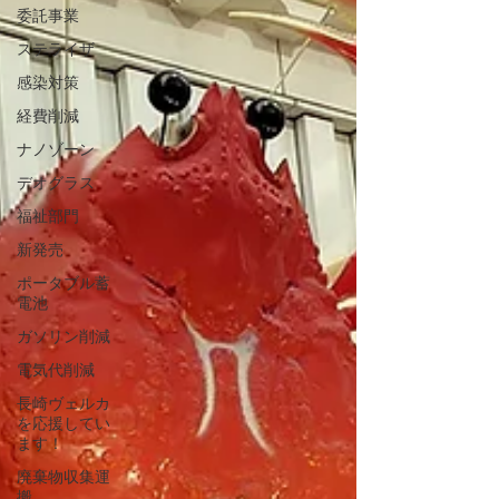
委託事業
ステライザ
感染対策
経費削減
ナノゾーン
デオグラス
福祉部門
新発売
ポータブル蓄
電池
ガソリン削減
電気代削減
長崎ヴェルカ
を応援してい
ます！
廃棄物収集運
搬