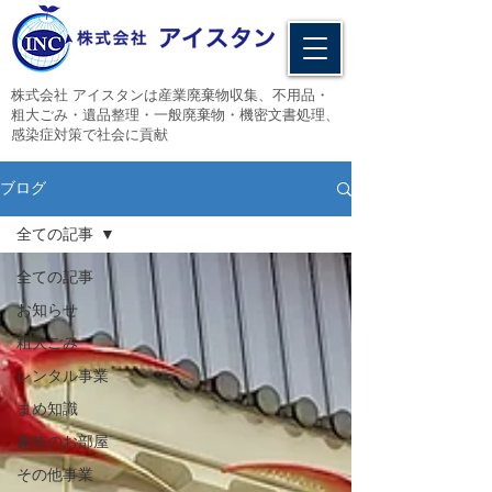
​株式会社 アイスタンは産業廃棄物収集、不用品・
粗大ごみ・遺品整理・一般廃棄物・機密文書処理、
感染症対策で社会に貢献
ブログ
全ての記事
全ての記事
お知らせ
粗大ごみ
レンタル事業
まめ知識
趣味のお部屋
その他事業