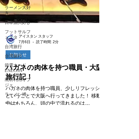
ラーメン大好
き
日本酒大好き
フットサルフ
ェスタ
台湾旅行
台湾旅行
アイスタン スタッフ
節電カード
7月6日
読了時間: 2分
ENECON
お知らせ
廃材利用オブ
ジェ
ハガネの肉体を持つ職員・大阪
ラーメン博
旅行記！
ゴルフ
ハガネの肉体を持つ職員、少しリフレッシュ
エネコンカー
ド
ということで大阪へ行ってきました！ 移動
中はもちろん、頭の中で流れるのは
電力削減
DREAMS COME TRUEの「大阪LOVER」♪
ヴィヴィ君