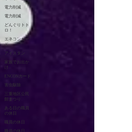
電力削減
電力削減
どんぐりトト
ロ！
エネコンカー
ド
アイスタン
家族でお出か
け
ENCONカード
害虫駆除
三重地区公民
館まつり
ある日の職員
の休日
職員の休日
職員の休日