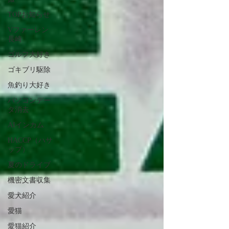
TOPお知らせ
Vファーレン
長崎
ゴルフ大好き
ゴキブリ駆除
魚釣り大好き
パソコンデー
タ消去
AIインカム
HACCP（ハサ
ップ）
夏のドライブ
機密文書収集
愛犬紹介
愛猫
愛猫紹介