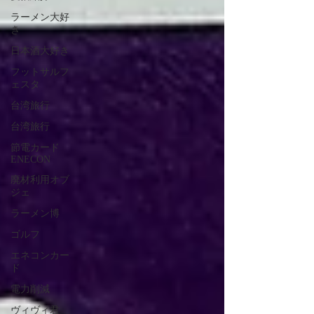
ラーメン大好
き
日本酒大好き
フットサルフ
ェスタ
台湾旅行
台湾旅行
節電カード
ENECON
廃材利用オブ
ジェ
ラーメン博
ゴルフ
エネコンカー
ド
電力削減
ヴィヴィ君