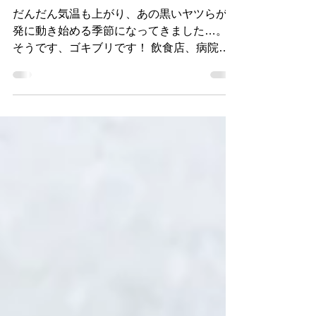
ゴキブリバスター2号、本日は
住吉エリアへ営業活動！
だんだん気温も上がり、あの黒いヤツらが活
発に動き始める季節になってきました…。
そうです、ゴキブリです！ 飲食店、病院、
介護施設、保育園の厨房など、これからの時
期は特に注意が必要。「まだ大丈夫」と思っ
ているうちに、一気に増えてしまうこともあ
ります。 ゴキブリ対策は“出てから”ではな
く、“出る前”の予防がとても大切！早めの点
検・早めの対策で、安心できる環境づくりを
おすすめします。 本日も住吉の街を走り回
りながら、地域の衛生環境を守るため営業活
動してきました！ さあ、今年もゴキブリバ
スター2号、フル稼働の季節突入です！