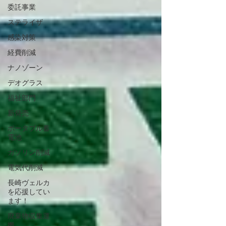
委託事業
ステライザ
感染対策
経費削減
ナノゾーン
デオグラス
福祉部門
新発売
ポータブル蓄
電池
ガソリン削減
電気代削減
長崎ヴェルカ
を応援してい
ます！
廃棄物収集運
搬