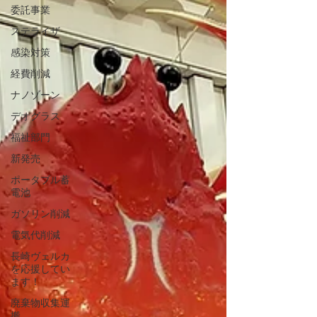
委託事業
ステライザ
感染対策
経費削減
ナノゾーン
デオグラス
福祉部門
新発売
ポータブル蓄
電池
ガソリン削減
電気代削減
長崎ヴェルカ
を応援してい
ます！
廃棄物収集運
搬