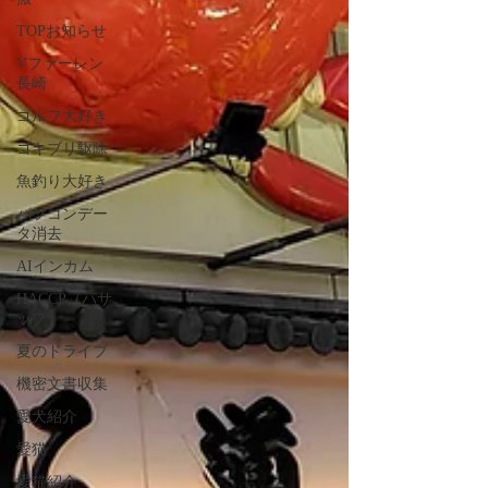
TOPお知らせ
Vファーレン
長崎
ゴルフ大好き
ゴキブリ駆除
魚釣り大好き
パソコンデー
タ消去
AIインカム
HACCP（ハサ
ップ）
夏のドライブ
機密文書収集
愛犬紹介
愛猫
愛猫紹介