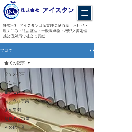
​株式会社 アイスタンは産業廃棄物収集、不用品・
粗大ごみ・遺品整理・一般廃棄物・機密文書処理、
感染症対策で社会に貢献
ブログ
全ての記事
全ての記事
お知らせ
粗大ごみ
レンタル事業
まめ知識
趣味のお部屋
その他事業