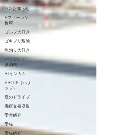
TOPお知らせ
Vファーレン
長崎
ゴルフ大好き
ゴキブリ駆除
魚釣り大好き
パソコンデー
タ消去
AIインカム
HACCP（ハサ
ップ）
夏のドライブ
機密文書収集
愛犬紹介
愛猫
愛猫紹介