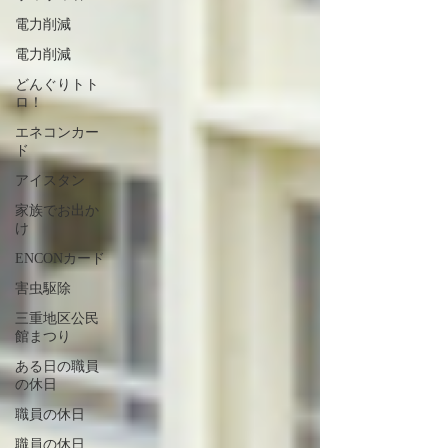
電力削減
電力削減
どんぐりトト
ロ！
エネコンカー
ド
アイスタン
家族でお出か
け
ENCONカード
害虫駆除
三重地区公民
館まつり
ある日の職員
の休日
職員の休日
職員の休日