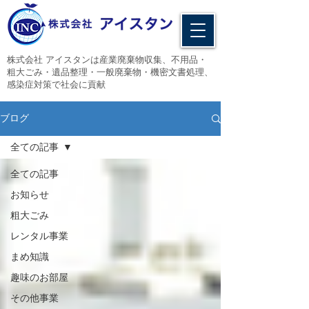
​株式会社 アイスタンは産業廃棄物収集、不用品・
粗大ごみ・遺品整理・一般廃棄物・機密文書処理、
感染症対策で社会に貢献
ブログ
全ての記事
全ての記事
お知らせ
粗大ごみ
レンタル事業
まめ知識
趣味のお部屋
その他事業