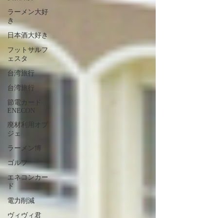
ラーメン大好
き
日本酒大好き
フットサルフ
ェスタ
台湾旅行
台湾旅行
節電カード
ENECON
廃材利用オブ
ジェ
ラーメン博
ゴルフ
エネコンカー
ド
電力削減
ヴィヴィ君