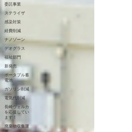
委託事業
ステライザ
感染対策
経費削減
ナノゾーン
デオグラス
福祉部門
新発売
ポータブル蓄
電池
ガソリン削減
電気代削減
長崎ヴェルカ
を応援してい
ます！
廃棄物収集運
搬