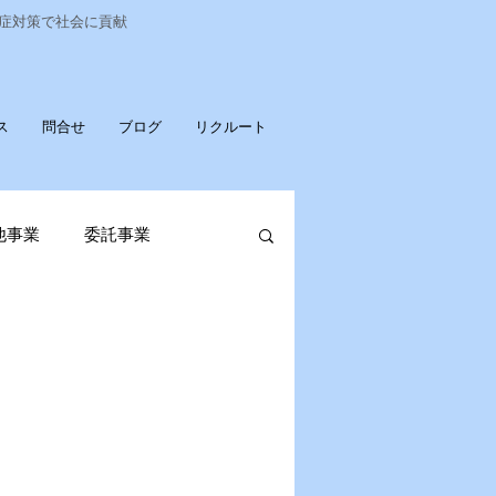
染症対策で社会に貢献
ス
問合せ
ブログ
リクルート
他事業
委託事業
発売
ポータブル蓄電池
OPお知らせ