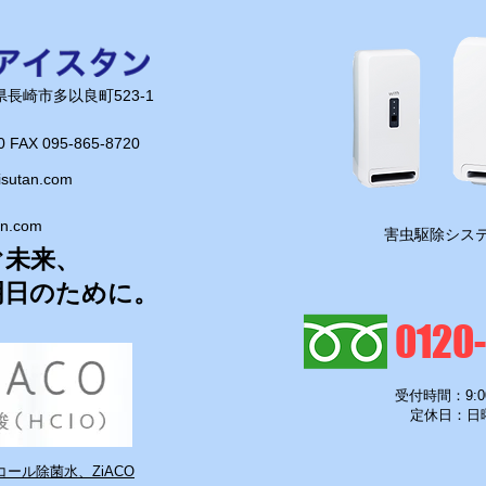
、ハガネの
（笑）。
からは仕事
長崎県長崎市多以良町523-1
かして汗を
かり絞って
0 FAX 095-865-8720​
isutan.com
張ります！
an.com
​害虫駆除システ
ぐ未来、
明日のために。
0120
受付時間：9:0
定休日：日
ール除菌水、ZiACO