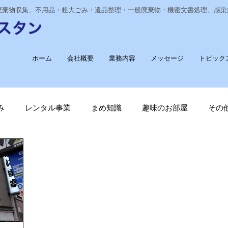
業廃棄物収集、不用品・粗大ごみ・遺品整理・一般廃棄物・機密文書処理、感
ホーム
会社概要
業務内容
メッセージ
トピック
み
レンタル事業
まめ知識
趣味のお部屋
その
経費削減
ナノゾーン
デオグラス
福祉部門
新
長崎ヴェルカを応援しています！
廃棄物収集運搬
T