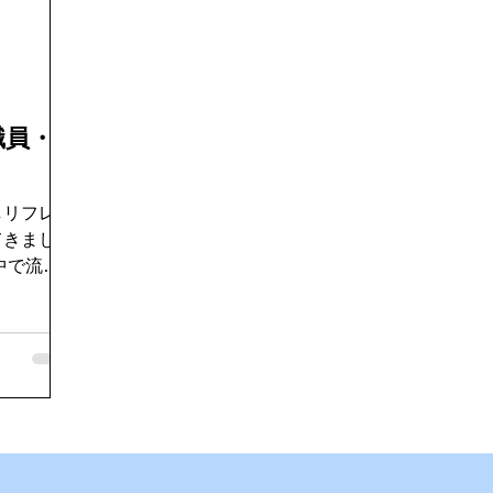
好き
ゴキブリ駆除
魚釣り大好き
パソコンデータ消
ドライブ
機密文書収集
愛犬紹介
職員・
しリフレッ
てきまし
UEの「大阪
がら、大
て、大阪と
味しい料理
焼きなど大
！ 昼
、最高の旅