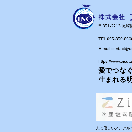
行になりました！ ただ…その代償は
少々大きく、暴飲暴食の結果
肉体もほんの少し重量アップ
でも、ご安心ください！今日
​〒851-2213 
モード全開！しっかり体を動
流し、増えた分は仕事でしっ
TEL 095-850-860
いきます！ しっかりリフレッシュでき
E-mail
contact@a
たので、また元気いっぱい頑
https://www.aisut
愛でつな
​生まれる
人に優しいノンアルコ