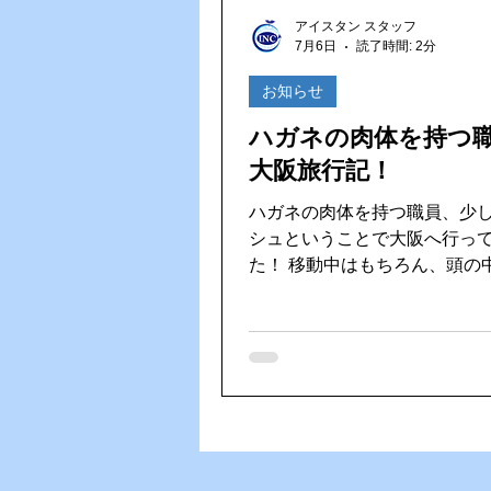
Vファーレン長崎
ゴルフ大
アイスタン スタッフ
7月6日
読了時間: 2分
HACCP（ハサップ）
夏の
お知らせ
ハガネの肉体を持つ
大阪旅行記！
ハガネの肉体を持つ職員、少
シュということで大阪へ行っ
た！ 移動中はもちろん、頭の中で流れ
るのはDREAMS COME TR
LOVER」♪ 思わず口ずさみな
阪の街を満喫してきました！ 定番の通
天閣を訪れ、記念撮影！そし
いえばやっぱりかに道楽。美
に舌鼓を打ち、串カツやたこ
阪グルメも思う存分楽しみました
も夜も、飲んで食べて笑って