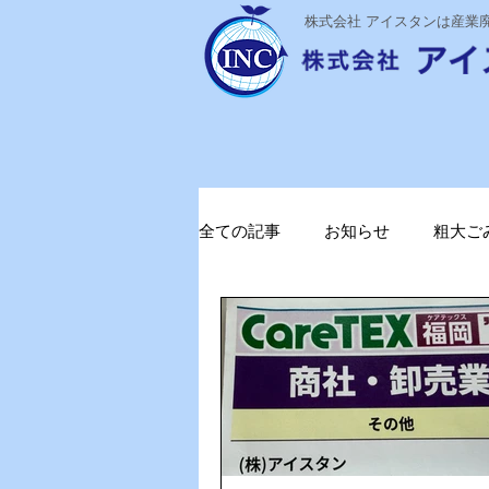
​株式会社 アイスタンは産
全ての記事
お知らせ
粗大ご
ステライザ
感染対策
ガソリン削減
電気代削減