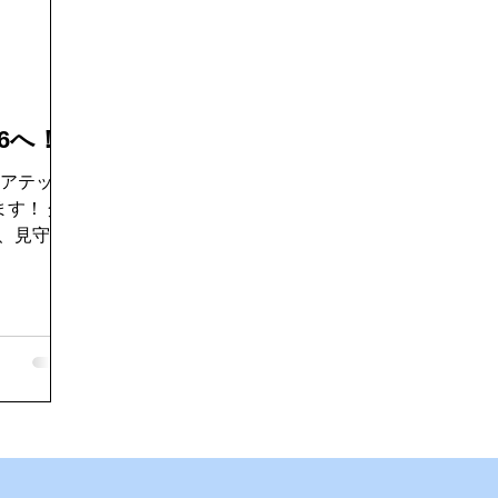
好き
ゴキブリ駆除
魚釣り大好き
パソコンデータ消
ドライブ
機密文書収集
愛犬紹介
6へ！
ケアテック
す！ 介
T、見守り
、これから
品・サービ
進
触れ、多く
りたいと思
に、より良
できるよ
で
から楽しみ