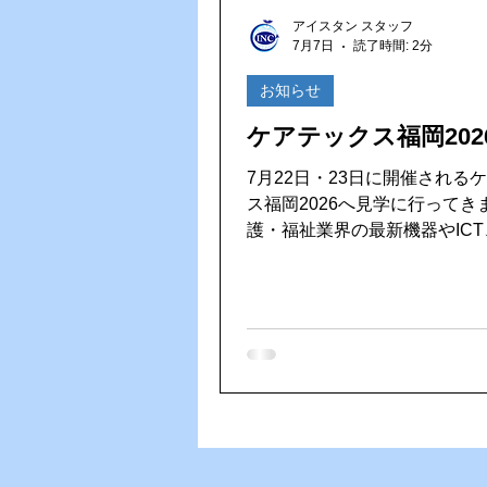
Vファーレン長崎
ゴルフ大
アイスタン スタッフ
7月7日
読了時間: 2分
HACCP（ハサップ）
夏の
お知らせ
ケアテックス福岡202
7月22日・23日に開催される
ス福岡2026へ見学に行ってきま
護・福祉業界の最新機器やIC
システム、介護ロボットなど
の現場を支えるさまざまな製
スが一堂に集まる展示会です。 日々
化する介護業界の最新情報に
の学びや新しい発見を持ち帰
います。ご利用者様や施設様
いご提案やサービスをご提供
う、しっかり勉強してきます！ 会場
気になる製品との出会いが今