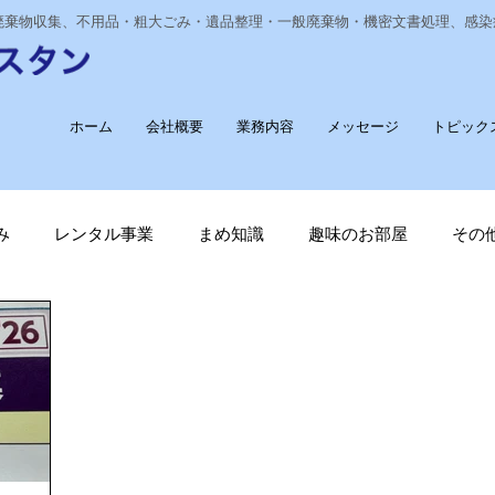
業廃棄物収集、不用品・粗大ごみ・遺品整理・一般廃棄物・機密文書処理、感
ホーム
会社概要
業務内容
メッセージ
トピック
み
レンタル事業
まめ知識
趣味のお部屋
その
経費削減
ナノゾーン
デオグラス
福祉部門
新
長崎ヴェルカを応援しています！
廃棄物収集運搬
T