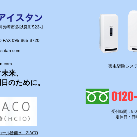
長崎県長崎市多以良町523-1
0 FAX 095-865-8720​
isutan.com
an.com
​害虫駆除システ
ぐ未来、
明日のために。
0120
受付時間：9:0
定休日：日
ール除菌水、ZiACO