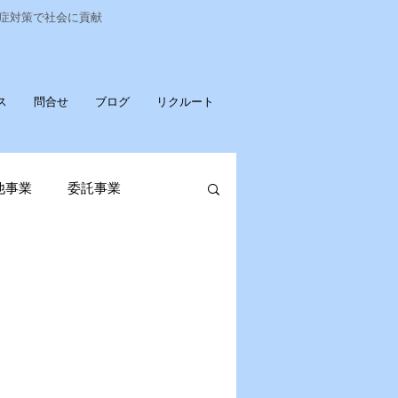
染症対策で社会に貢献
ス
問合せ
ブログ
リクルート
他事業
委託事業
発売
ポータブル蓄電池
OPお知らせ