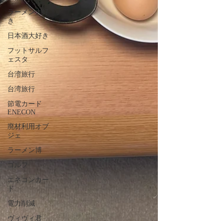
ラーメン大好
き
日本酒大好き
フットサルフ
ェスタ
台湾旅行
台湾旅行
節電カード
ENECON
廃材利用オブ
ジェ
ラーメン博
ゴルフ
エネコンカー
ド
電力削減
ヴィヴィ君