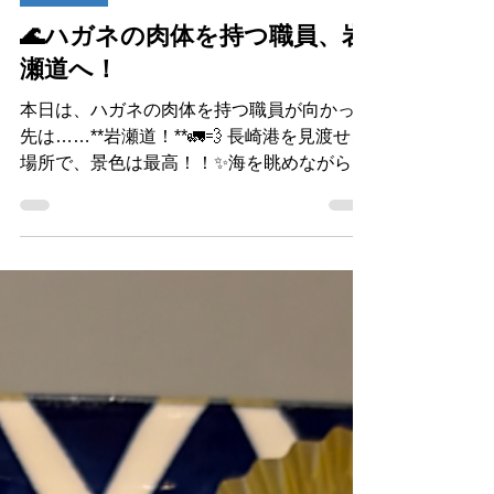
アイスタン スタッフ
4 日前
読了時間: 2分
お知らせ
🌊ハガネの肉体を持つ職員、岩
瀬道へ！
本日は、ハガネの肉体を持つ職員が向かった
先は……**岩瀬道！**🚛💨 長崎港を見渡せる
場所で、景色は最高！！✨海を眺めながら、
ちょっとだけ癒やされます😊 ……が！！ 今
日も、とにかく暑い！！🥵☀️この暑さに負け
るわけにはいきません！ 汗をかきながら、
今日もしっかり作業に励んでおります💪🔥
「暑いからこそ、筋肉に磨きがかかる！」
……たぶん本人はそう思っているはずです
（笑）🤣 長崎の絶景をパワーに変えて、今
日も元気に頑張ります！ ハガネの肉体、ま