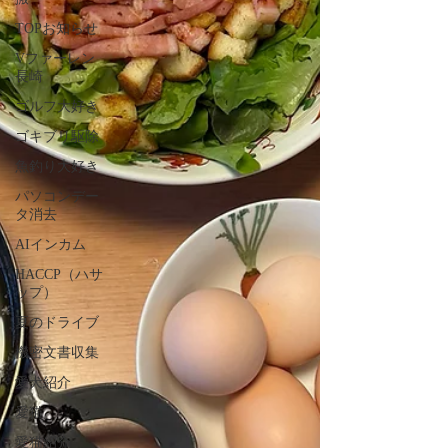
TOPお知らせ
Vファーレン
長崎
ゴルフ大好き
ゴキブリ駆除
魚釣り大好き
パソコンデー
タ消去
AIインカム
HACCP（ハサ
ップ）
夏のドライブ
機密文書収集
愛犬紹介
愛猫
愛猫紹介