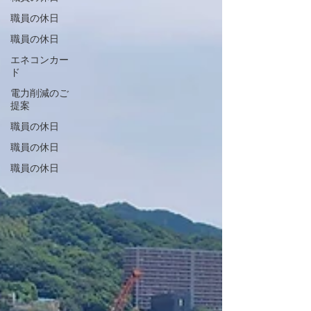
だまだ修行が必要ですが、来年はさらにレベ
職員の休日
ルアップした手料理でお祝いしたいと思いま
す！ 改めて、お誕生日おめでとう！これか
職員の休日
らも家族みんなで笑顔あふれる一年になりま
エネコンカー
すように😊
ド
電力削減のご
提案
職員の休日
職員の休日
職員の休日