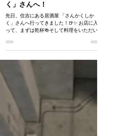
アイスタン スタッフ
5 日前
読了時間: 2分
お知らせ
🍻住吉の夜は「さんかくしか
く」さんへ！
先日、住吉にある居酒屋 「さんかくしか
く」さんへ行ってきました！🍺✨ お店に入
って、まずは乾杯🍻そして料理をいただいて
いると…… 出てくる！出てくる！次から次
へと美味しい料理が登場！！😆 「おっ、こ
れも美味しい！」「次は何が出てくるんだろ
う？」 と、ワクワクしながら箸が止まりま
せん（笑） 美味しい料理にお酒もすすみ、
気がつけば楽しい時間はあっという間！住吉
の夜をしっかり満喫してきました✨ 「さん
かくしかく」さん、ごちそうさまでした！！
🙏 また美味しい料理を食べに行きたいと思