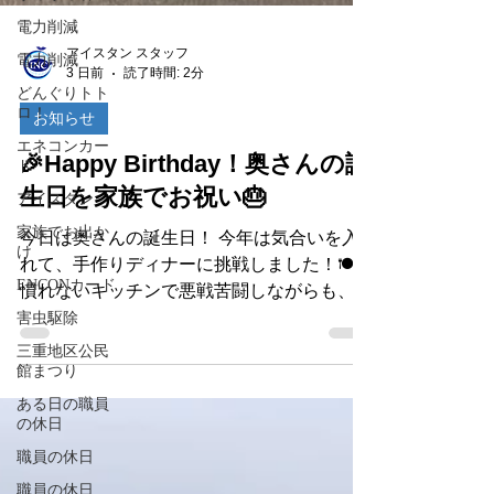
電力削減
電力削減
どんぐりトト
アイスタン スタッフ
ロ！
3 日前
読了時間: 2分
エネコンカー
ド
お知らせ
アイスタン
🎉Happy Birthday！奥さんの誕
家族でお出か
生日を家族でお祝い🎂
け
ENCONカード
今日は奥さんの誕生日！ 今年は気合いを入
れて、手作りディナーに挑戦しました！🍽️
害虫駆除
慣れないキッチンで悪戦苦闘しながらも、家
三重地区公民
族みんなで協力して無事に完成！ 「美味し
館まつり
い！」の一言をもらえてホッと一安心。家族
ある日の職員
みんなで笑顔いっぱいの食卓を囲み、楽しい
の休日
時間を過ごすことができました。 料理の出
職員の休日
来栄えは…自分なりには大健闘！（笑） ま
職員の休日