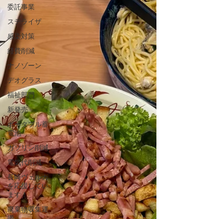
委託事業
ステライザ
感染対策
経費削減
ナノゾーン
デオグラス
福祉部門
新発売
ポータブル蓄
電池
ガソリン削減
電気代削減
長崎ヴェルカ
を応援してい
ます！
廃棄物収集運
搬