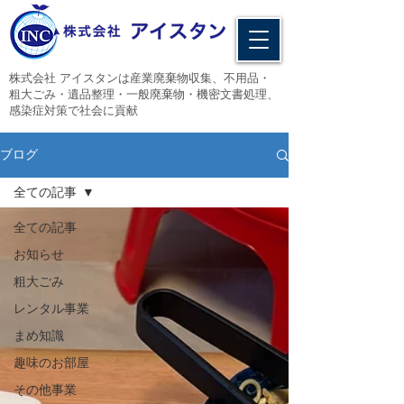
​株式会社 アイスタンは産業廃棄物収集、不用品・
粗大ごみ・遺品整理・一般廃棄物・機密文書処理、
感染症対策で社会に貢献
ブログ
全ての記事
全ての記事
お知らせ
粗大ごみ
レンタル事業
まめ知識
趣味のお部屋
その他事業