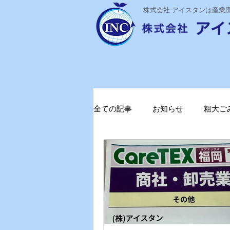
​株式会社 アイスタンは産
全ての記事
お知らせ
粗大ご
ステライザ
感染対策
ガソリン削減
電気代削減