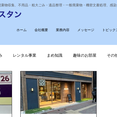
業廃棄物収集、不用品・粗大ごみ・遺品整理・一般廃棄物・機密文書処理、感
ホーム
会社概要
業務内容
メッセージ
トピック
み
レンタル事業
まめ知識
趣味のお部屋
その
経費削減
ナノゾーン
デオグラス
福祉部門
新
長崎ヴェルカを応援しています！
廃棄物収集運搬
T