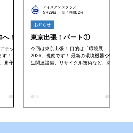
好き
ゴキブリ駆除
魚釣り大好き
パソコンデータ消
アイスタン スタッフ
5月29日
読了時間: 2分
ドライブ
機密文書収集
愛犬紹介
お知らせ
6へ！
東京出張！パート①
ケアテック
今回は東京出張！ 目的は「環境展
す！ 介
2026」視察です！ 最新の環境機器や衛
T、見守り
生関連設備、リサイクル技術など、刺激
、これから
を受けるものばかり。やはり全国規模の
品・サービ
展示会は熱気が違いますね！ 今回の宿
進
泊先は、銀座にある スーパーホテル
触れ、多く
Premier銀座 。都会の真ん中にありなが
りたいと思
ら落ち着いた雰囲気で、天然温泉もあ
に、より良
り、移動の疲れをしっかり癒してくれま
できるよ
す。さすが人気ホテル、快適さ抜群で
で
す！ 夜の銀座を少し散策すると、キラ
から楽しみ
キラした街並みに圧倒されながらも、