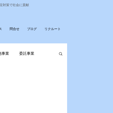
染症対策で社会に貢献
ス
問合せ
ブログ
リクルート
他事業
委託事業
発売
ポータブル蓄電池
OPお知らせ