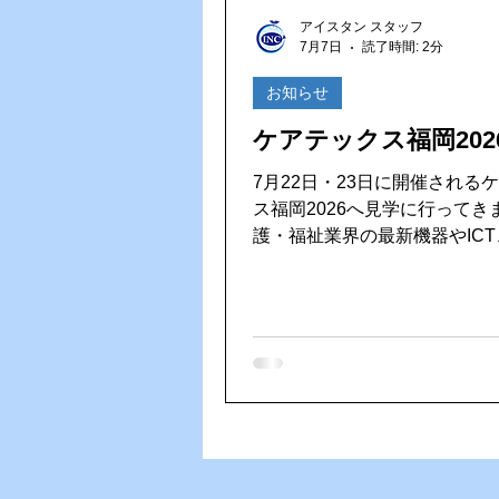
Vファーレン長崎
ゴルフ大
アイスタン スタッフ
7月7日
読了時間: 2分
HACCP（ハサップ）
夏の
お知らせ
ケアテックス福岡202
7月22日・23日に開催される
ス福岡2026へ見学に行ってきま
護・福祉業界の最新機器やIC
システム、介護ロボットなど
の現場を支えるさまざまな製
スが一堂に集まる展示会です。 日々
化する介護業界の最新情報に
の学びや新しい発見を持ち帰
います。ご利用者様や施設様
いご提案やサービスをご提供
う、しっかり勉強してきます！ 会場
気になる製品との出会いが今