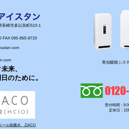
「やっぱり東京はすごいなぁ」と実感。
長崎とはまた違ったエネルギーを感じま
すね！ しっかり学んで、今後の仕事に
活かせるよう頑張ります！
長崎県長崎市多以良町523-1
0 FAX 095-865-8720​
isutan.com
an.com
​害虫駆除システ
ぐ未来、
明日のために。
0120
受付時間：9:0
定休日：日
ール除菌水、ZiACO