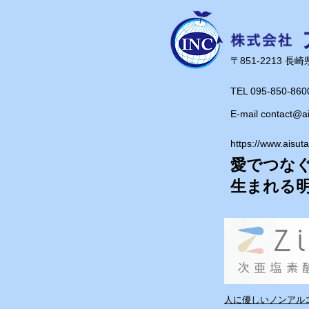
に驚いたのが、100Vの家庭用
置できるということ！大掛か
不要なのは魅力的ですね。 お値段は350
万円から。 ……よし、買おうっと！
​〒851-2213 
（もちろん冗談です（笑）） 最新の機
器に実際に触れられる展示会
TEL 095-850-860
刺激になります。これからも
E-mail
contact@a
を学び、お客様や介護現場の
る提案につなげていきたいと
https://www.aisut
愛でつな
​生まれる
人に優しいノンアルコ