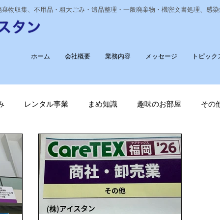
業廃棄物収集、不用品・粗大ごみ・遺品整理・一般廃棄物・機密文書処理、感
ホーム
会社概要
業務内容
メッセージ
トピック
み
レンタル事業
まめ知識
趣味のお部屋
その
経費削減
ナノゾーン
デオグラス
福祉部門
新
長崎ヴェルカを応援しています！
廃棄物収集運搬
T