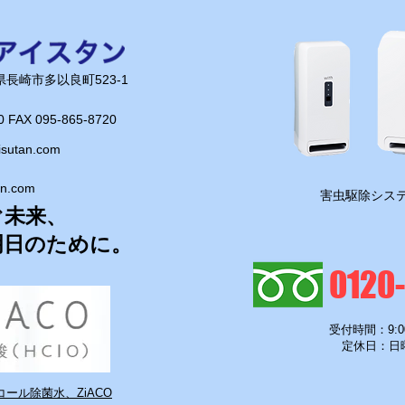
です！
電源で設
りな工事が
長崎県長崎市多以良町523-1
は、本当に
0 FAX 095-865-8720​
新しい情報
isutan.com
お役に立て
思います！
an.com
​害虫駆除システ
ぐ未来、
明日のために。
0120
受付時間：9:0
定休日：日
ール除菌水、ZiACO