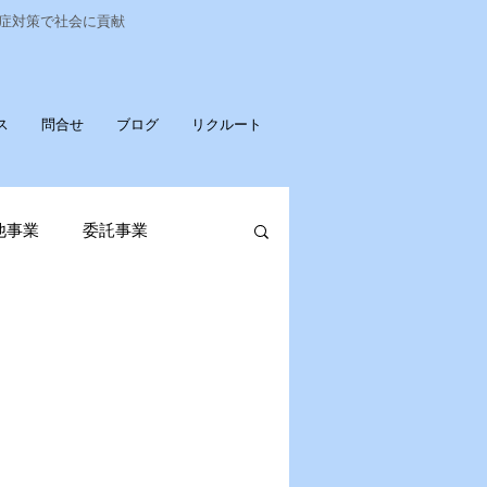
染症対策で社会に貢献
ス
問合せ
ブログ
リクルート
他事業
委託事業
発売
ポータブル蓄電池
OPお知らせ