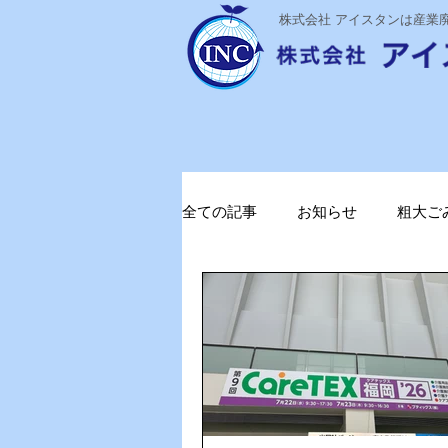
​株式会社 アイスタンは産
全ての記事
お知らせ
粗大ご
ステライザ
感染対策
ガソリン削減
電気代削減