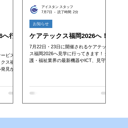
好き
ゴキブリ駆除
魚釣り大好き
パソコンデータ消
アイスタン スタッフ
7月7日
読了時間: 2分
ドライブ
機密文書収集
愛犬紹介
お知らせ
6へ行
ケアテックス福岡2026へ！
7月22日・23日に開催されるケアテック
ス福岡2026へ見学に行ってきます！ 介
サービスが
護・福祉業界の最新機器やICT、見守り
ックス福
システム、介護ロボットなど、これから
い発見があ
の現場を支えるさまざまな製品・サービ
中
スが一堂に集まる展示会です。 日々進
っていた酸
化する介護業界の最新情報に触れ、多く
の学びや新しい発見を持ち帰りたいと思
間。短時間
います。ご利用者様や施設様に、より良
フレッシュ
いご提案やサービスをご提供できるよ
これが毎日
う、しっかり勉強してきます！ 会場で
れるんだろ
気になる製品との出会いが今から楽しみ
 さら