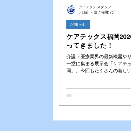
Vファーレン長崎
ゴルフ大
アイスタン スタッフ
6 日前
読了時間: 2分
HACCP（ハサップ）
夏の
お知らせ
ケアテックス福岡202
ってきました！
介護・医療業界の最新機器や
一堂に集まる展示会「ケアテ
岡」。今回もたくさんの新し
り、とても勉強になりました！ その
でも、以前からずっと気にな
素カプセルを体験！ 中に入ると、とて
も静かでリラックスできる空
の体験でしたが、心も体もリ
したような感覚でした。**「
入れたら、疲れもスッキリ取
うなぁ…」**と思わず妄想（笑）。