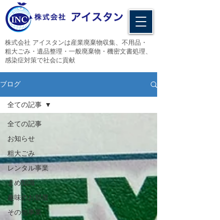
​株式会社 アイスタンは産業廃棄物収集、不用品・
粗大ごみ・遺品整理・一般廃棄物・機密文書処理、
感染症対策で社会に貢献
ブログ
全ての記事
全ての記事
お知らせ
粗大ごみ
レンタル事業
まめ知識
趣味のお部屋
その他事業