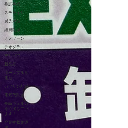
委託事業
ステライザ
感染対策
経費削減
ナノゾーン
デオグラス
福祉部門
新発売
ポータブル蓄
電池
ガソリン削減
電気代削減
長崎ヴェルカ
を応援してい
ます！
廃棄物収集運
搬