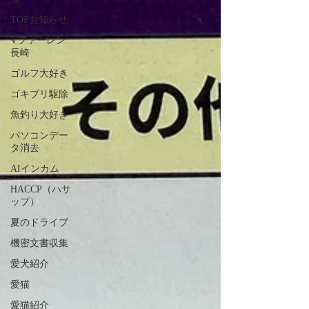
TOPお知らせ
Vファーレン
長崎
ゴルフ大好き
ゴキブリ駆除
魚釣り大好き
パソコンデー
タ消去
AIインカム
HACCP（ハサ
ップ）
夏のドライブ
機密文書収集
愛犬紹介
愛猫
愛猫紹介