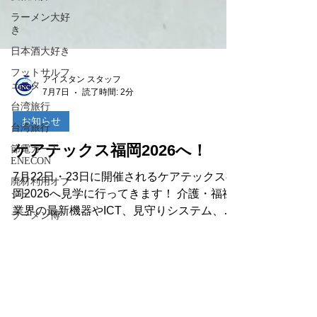
ラーメン大好
き
日本酒大好き
フットサルフ
ェスタ
台湾旅行
アイスタン スタッフ
7月7日
読了時間: 2分
台湾旅行
節電カード
お知らせ
ENECON
ケアテックス福岡2026へ！
廃材利用オブ
ジェ
7月22日・23日に開催されるケアテックス福
ラーメン博
岡2026へ見学に行ってきます！ 介護・福祉
ゴルフ
業界の最新機器やICT、見守りシステム、介
護ロボットなど、これからの現場を支えるさ
エネコンカー
ド
まざまな製品・サービスが一堂に集まる展示
会です。 日々進化する介護業界の最新情報
電力削減
に触れ、多くの学びや新しい発見を持ち帰り
ヴィヴィ君