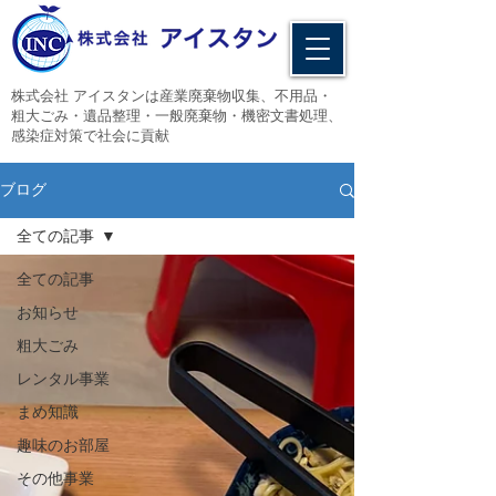
​株式会社 アイスタンは産業廃棄物収集、不用品・
粗大ごみ・遺品整理・一般廃棄物・機密文書処理、
感染症対策で社会に貢献
ブログ
全ての記事
全ての記事
お知らせ
粗大ごみ
レンタル事業
まめ知識
趣味のお部屋
その他事業