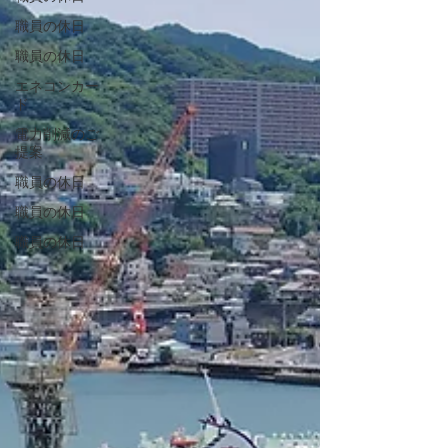
職員の休日
職員の休日
エネコンカー
ド
電力削減のご
提案
職員の休日
職員の休日
職員の休日