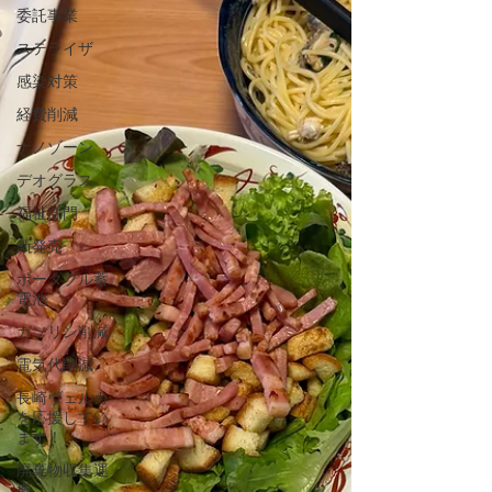
委託事業
ステライザ
感染対策
経費削減
ナノゾーン
デオグラス
福祉部門
新発売
ポータブル蓄
電池
ガソリン削減
電気代削減
長崎ヴェルカ
を応援してい
ます！
廃棄物収集運
搬