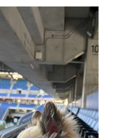
く」さんへ行ってきました！🍺✨ お店に入
って、まずは乾杯🍻そして料理をいただいて
いると…… 出てくる！出てくる！次から次
へと美味しい料理が登場！！😆 「おっ、こ
れも美味しい！」「次は何が出てくるんだろ
う？」 と、ワクワクしながら箸が止まりま
せん（笑） 美味しい料理にお酒もすすみ、
気がつけば楽しい時間はあっという間！住吉
の夜をしっかり満喫してきました✨ 「さん
かくしかく」さん、ごちそうさまでした！！
🙏 また美味しい料理を食べに行きたいと思
います🍻次回も楽しみにしています！！😋