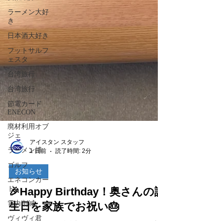
ラーメン大好
き
日本酒大好き
フットサルフ
ェスタ
台湾旅行
台湾旅行
節電カード
ENECON
廃材利用オブ
ジェ
ラーメン博
アイスタン スタッフ
ゴルフ
1 日前
読了時間: 2分
エネコンカー
ド
お知らせ
電力削減
🎉Happy Birthday！奥さんの誕
ヴィヴィ君