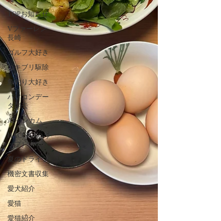
TOPお知らせ
Vファーレン
長崎
ゴルフ大好き
ゴキブリ駆除
魚釣り大好き
パソコンデー
タ消去
AIインカム
HACCP（ハサ
ップ）
夏のドライブ
機密文書収集
愛犬紹介
愛猫
愛猫紹介