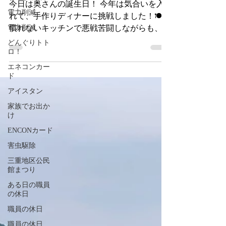
生日を家族でお祝い🎂
電力削減
今日は奥さんの誕生日！ 今年は気合いを入
電力削減
れて、手作りディナーに挑戦しました！🍽️
どんぐりトト
慣れないキッチンで悪戦苦闘しながらも、家
ロ！
族みんなで協力して無事に完成！ 「美味し
エネコンカー
い！」の一言をもらえてホッと一安心。家族
ド
みんなで笑顔いっぱいの食卓を囲み、楽しい
アイスタン
時間を過ごすことができました。 料理の出
家族でお出か
来栄えは…自分なりには大健闘！（笑） ま
け
だまだ修行が必要ですが、来年はさらにレベ
ENCONカード
ルアップした手料理でお祝いしたいと思いま
す！ 改めて、お誕生日おめでとう！これか
害虫駆除
らも家族みんなで笑顔あふれる一年になりま
三重地区公民
すように😊
館まつり
ある日の職員
の休日
職員の休日
職員の休日