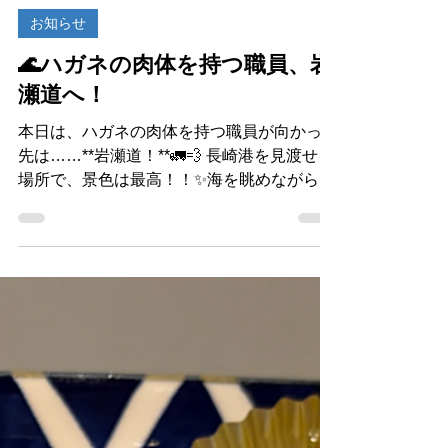
アイスタン スタッフ
2 日前
読了時間: 2分
お知らせ
🌊ハガネの肉体を持つ職員、岩
瀬道へ！
本日は、ハガネの肉体を持つ職員が向かった
先は……**岩瀬道！**🚛💨 長崎港を見渡せる
場所で、景色は最高！！✨海を眺めながら、
ちょっとだけ癒やされます😊 ……が！！ 今
日も、とにかく暑い！！🥵☀️この暑さに負け
るわけにはいきません！ 汗をかきながら、
今日もしっかり作業に励んでおります💪🔥
「暑いからこそ、筋肉に磨きがかかる！」
……たぶん本人はそう思っているはずです
（笑）🤣 長崎の絶景をパワーに変えて、今