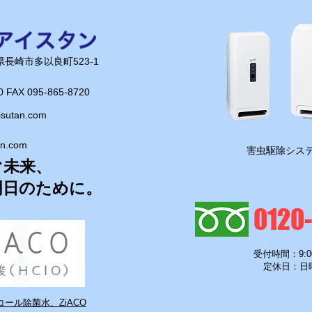
長崎県長崎市多以良町523-1
0 FAX 095-865-8720​
isutan.com
an.com
​害虫駆除システ
ぐ未来、
明日のために。
0120
受付時間：9:0
定休日：日
ール除菌水、ZiACO