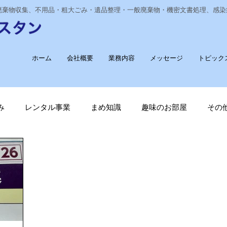
業廃棄物収集、不用品・粗大ごみ・遺品整理・一般廃棄物・機密文書処理、感
ホーム
会社概要
業務内容
メッセージ
トピック
み
レンタル事業
まめ知識
趣味のお部屋
その
経費削減
ナノゾーン
デオグラス
福祉部門
新
長崎ヴェルカを応援しています！
廃棄物収集運搬
T