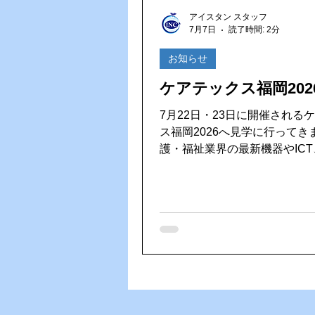
Vファーレン長崎
ゴルフ大
アイスタン スタッフ
7月7日
読了時間: 2分
HACCP（ハサップ）
夏の
お知らせ
ケアテックス福岡202
7月22日・23日に開催される
ス福岡2026へ見学に行ってきま
護・福祉業界の最新機器やIC
システム、介護ロボットなど
の現場を支えるさまざまな製
スが一堂に集まる展示会です。 日々
化する介護業界の最新情報に
の学びや新しい発見を持ち帰
います。ご利用者様や施設様
いご提案やサービスをご提供
う、しっかり勉強してきます！ 会場
気になる製品との出会いが今