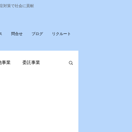
染症対策で社会に貢献
ス
問合せ
ブログ
リクルート
他事業
委託事業
発売
ポータブル蓄電池
OPお知らせ