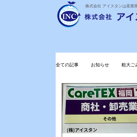
​株式会社 アイスタンは産
全ての記事
お知らせ
粗大ご
ステライザ
感染対策
ガソリン削減
電気代削減