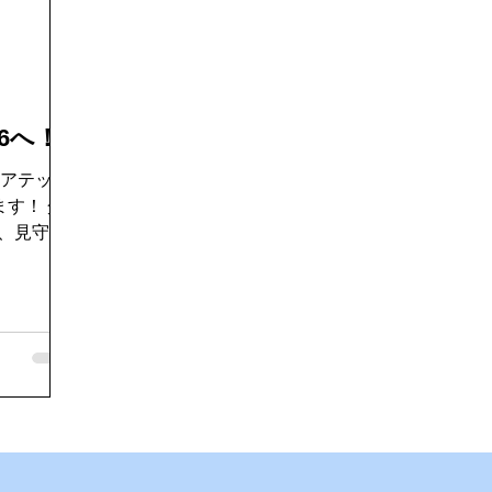
好き
ゴキブリ駆除
魚釣り大好き
パソコンデータ消
ドライブ
機密文書収集
愛犬紹介
6へ！
ケアテック
す！ 介
T、見守り
、これから
品・サービ
進
触れ、多く
りたいと思
に、より良
できるよ
で
から楽しみ