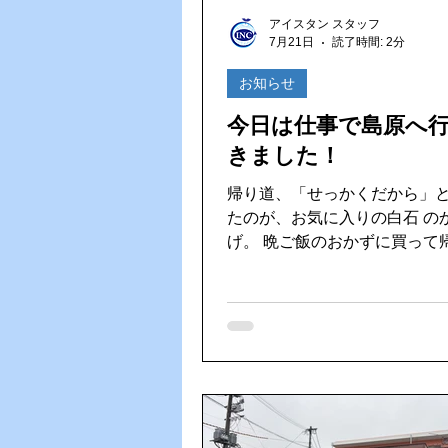
Vファーレン長崎
ゴルフ大
アイスタン スタッフ
7月21日
読了時間: 2分
HACCP（ハサップ）
夏の
お知らせ
今日は仕事で島原へ
きました！
帰り道、「せっかくだから」
たのが、お気に入りの白石 のから揚
げ。 晩ご飯のおかずに買って帰りまし
た！ 外はカリッ、中はジューシーで、
一口食べるとついつい箸が止
ん。仕事を頑張った後の美味
げは、やっぱり格別ですね！ 家族みん
なで美味しくいただき、今日
晩ご飯になりました。島原へ
た立ち寄りたくなるお店です
さまでした！