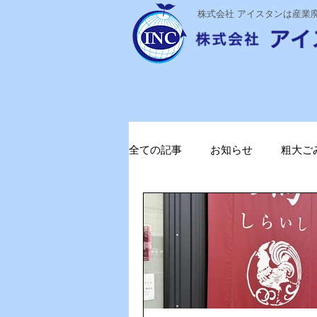
​株式会社 アイスタンは産
全ての記事
お知らせ
粗大ご
ステライザ
感染対策
ガソリン削減
電気代削減