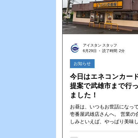
アイスタン スタッフ
6月29日
読了時間: 2分
お知らせ
今日はエネコンカー
提案で武雄市まで行
ました！
お昼は、いつもお世話になっ
壱番屋武雄店さんへ。 営業の合間の楽
しみといえば、やっぱり美味
ですね😊 スパイスの効いたカレーでし
っかりエネルギーチャージ！