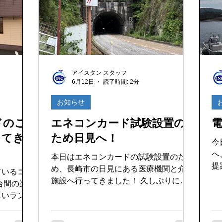
末永くよろしくお願いいたします！
ドのご
の
の
す
アイスタン スタッフ
6月12日
読了時間: 2分
お知らせ
ドのご
エネコンカード試験設置の
ってき
ため日見へ！
今
へ
本日はエネコンカードの試験設置のた
提案
め、長崎市の日見にある医療機関と介護
ているココ
ば
施設へ行ってきました！ 久しぶりに通
問
った日見トンネル。何度通っても歴史を
しいランチ
ち
感じる場所ですね。現在は新しい道路も
め
整備されていますが、昔から長崎の交通
暑さに負け