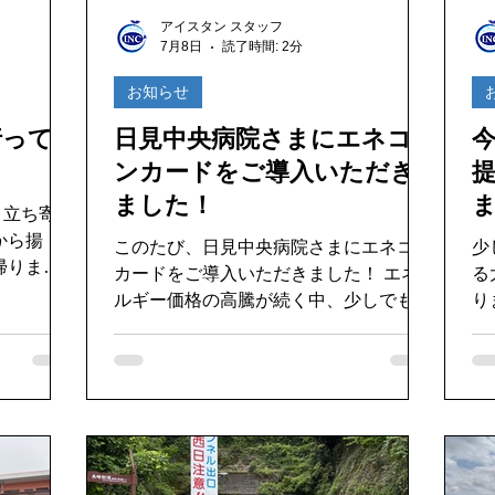
好き
ゴキブリ駆除
魚釣り大好き
パソコンデータ消
アイスタン スタッフ
7月8日
読了時間: 2分
ドライブ
機密文書収集
愛犬紹介
お知らせ
行って
日見中央病院さまにエネコ
ンカードをご導入いただき
ました！
と立ち寄っ
このたび、日見中央病院さまにエネコン
少
カードをご導入いただきました！ エネ
る
ルギー価格の高騰が続く中、少しでも電
りました
まりませ
力コスト削減のお役に立てるよう、しっ
海
しいから揚
かりとサポートさせていただきます。
な
導入して終わりではなく、運用後も継続
間
も大満足の
してサポートし、より良い省エネ・コス
地
行くと、ま
ト削減につながるよう取り組んでまいり
な
。ごちそう
ます。 日見中央病院の皆さま、このた
ですね。 
びはありがとうございました。今後とも
と