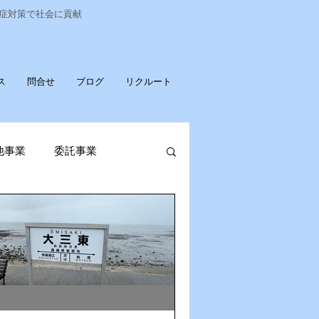
染症対策で社会に貢献
ス
問合せ
ブログ
リクルート
他事業
委託事業
発売
ポータブル蓄電池
OPお知らせ