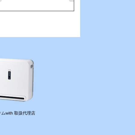
、山があり、自然と街並みが近くに共
しているこの景色は、本当に素晴らし
。 エネコンカードについてし
かりご説明させていただきました。少
でもお役に立てる提案になれば嬉しい
いろんな場所へ行けるか
こそ、その土地の魅力を再発見でき
。今日もそんな一日でした。 さあー
日も頑張ろう！
ムwith 取扱代理店