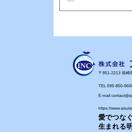
ず、午後からの営業も元気い
ることができました。 お客さまとのご
縁に感謝しながら、美味しい
ちそうさまでした！ これからもエネコ
ンカードを通じて、少しでも
お役に立てるよう頑張ってま
​〒851-2213 
TEL 095-850-860
E-mail
contact@a
https://www.aisut
愛でつな
​生まれる