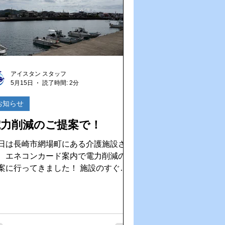
提案へ！ これからもお客さまと
ご縁を大切にしながら、地域の皆さま
お役に立てるよう頑張ってまいりま
。
アイスタン スタッフ
5月15日
読了時間: 2分
お知らせ
電力削減のご提案で！
日は長崎市網場町にある介護施設さま
、エネコンカード案内で電力削減のご
に行ってきました！ 施設のすぐそ
には美しい海。潮風を感じながらの訪
は、とても気持ちよく、仕事の合間に
ょっと癒しの時間となりました。 改
て感じるのは、長崎の魅力。海があ