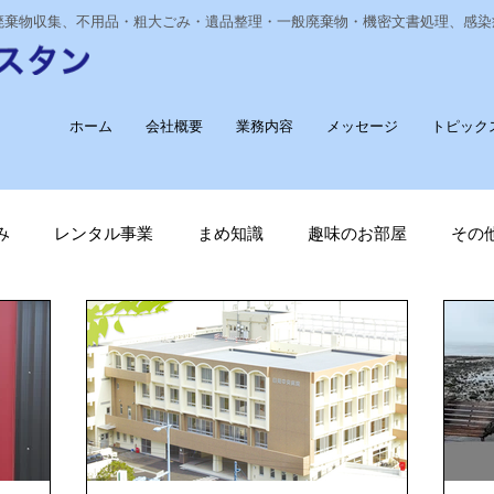
業廃棄物収集、不用品・粗大ごみ・遺品整理・一般廃棄物・機密文書処理、感
ホーム
会社概要
業務内容
メッセージ
トピック
み
レンタル事業
まめ知識
趣味のお部屋
その
経費削減
ナノゾーン
デオグラス
福祉部門
新
長崎ヴェルカを応援しています！
廃棄物収集運搬
T