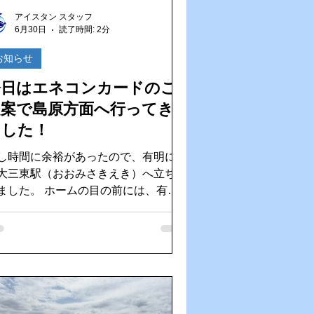
去
AIインカム
アイスタン スタッフ
6月30日
読了時間: 2分
お知らせ
今日はエネコンカードのご
提案で島原方面へ行ってき
ました！
し時間に余裕があったので、有明にあ
大三東駅（おおみさきえき）へ立ち寄
。 ホームの目の前には、有明
が一面に広がる絶景！青い空と穏やか
海が織りなす景色に、しばし仕事の合
を忘れて癒やされました。 営業で各
を訪れると、その土地ならではの素敵
景色や出会いがあるのも楽しみの一つ
しっかりリフレッシュしたあ
は、気持ちを切り替えてエネコンカー