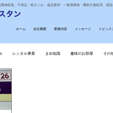
業廃棄物収集、不用品・粗大ごみ・遺品整理・一般廃棄物・機密文書処理、感
ホーム
会社概要
業務内容
メッセージ
トピック
み
レンタル事業
まめ知識
趣味のお部屋
その
経費削減
ナノゾーン
デオグラス
福祉部門
新
長崎ヴェルカを応援しています！
廃棄物収集運搬
T