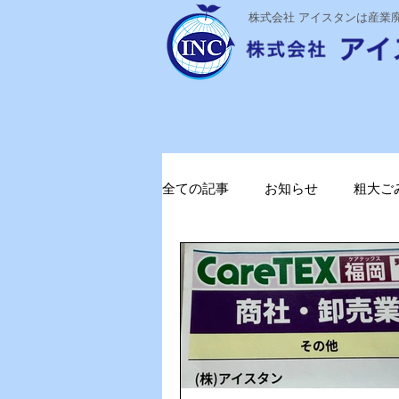
​株式会社 アイスタンは産
全ての記事
お知らせ
粗大ご
ステライザ
感染対策
ガソリン削減
電気代削減