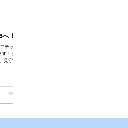
好き
ゴキブリ駆除
魚釣り大好き
パソコンデータ消
ドライブ
機密文書収集
愛犬紹介
6へ！
ケアテック
す！ 介
T、見守り
、これから
品・サービ
進
触れ、多く
りたいと思
に、より良
できるよ
で
から楽しみ