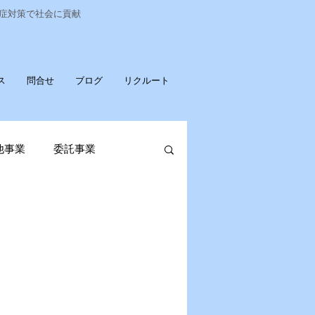
染症対策で社会に貢献
ス
問合せ
ブログ
リクルート
他事業
委託事業
発売
ポータブル蓄電池
OPお知らせ