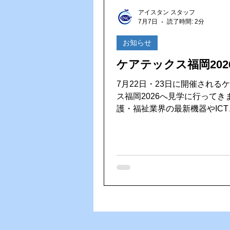
Vファーレン長崎
ゴルフ大
アイスタン スタッフ
7月7日
読了時間: 2分
HACCP（ハサップ）
夏の
お知らせ
ケアテックス福岡202
7月22日・23日に開催される
ス福岡2026へ見学に行ってきま
護・福祉業界の最新機器やIC
システム、介護ロボットなど
の現場を支えるさまざまな製
スが一堂に集まる展示会です。 日々
化する介護業界の最新情報に
の学びや新しい発見を持ち帰
います。ご利用者様や施設様
いご提案やサービスをご提供
う、しっかり勉強してきます！ 会場
気になる製品との出会いが今