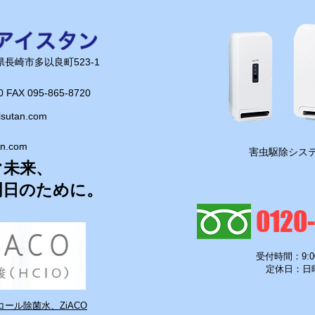
長崎県長崎市多以良町523-1
0 FAX 095-865-8720​
isutan.com
an.com
​害虫駆除システ
ぐ未来、
明日のために。
0120
受付時間：9:0
定休日：日
ール除菌水、ZiACO