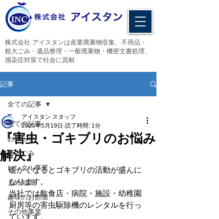
​株式会社 アイスタンは産業廃棄物収集、不用品・
粗大ごみ・遺品整理・一般廃棄物・機密文書処理、
感染症対策で社会に貢献
記事
全ての記事
アイスタン スタッフ
全ての記事
2025年5月19日
読了時間: 1分
『害虫・ゴキブリのお悩み
お知らせ
解決』
粗大ごみ
レンタル事業
暖かくなるとゴキブリの活動が盛んに
なります。
まめ知識
当社では飲食店・病院・施設・幼稚園
趣味のお部屋
厨房等の害虫駆除機のレンタルを行っ
その他事業
ています。