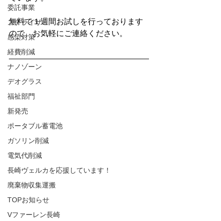
委託事業
無料で１週間お試しを行っております
ステライザ
ので、お気軽にご連絡ください。
感染対策
経費削減
ナノゾーン
デオグラス
福祉部門
新発売
ポータブル蓄電池
ガソリン削減
電気代削減
長崎ヴェルカを応援しています！
廃棄物収集運搬
TOPお知らせ
Vファーレン長崎