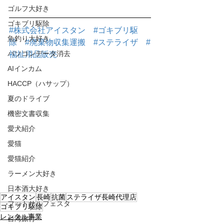
ゴルフ大好き
ゴキブリ駆除
#株式会社アイスタン
#ゴキブリ駆
魚釣り大好き
除
#廃棄物収集運搬
#ステライザ
#
パソコンデータ消去
福祉用品販売
AIインカム
HACCP（ハサップ）
夏のドライブ
機密文書収集
愛犬紹介
愛猫
愛猫紹介
ラーメン大好き
日本酒大好き
アイスタン
長崎
抗菌
ステライザ長崎代理店
フットサルフェスタ
ゴキブリ駆除
レンタル事業
台湾旅行