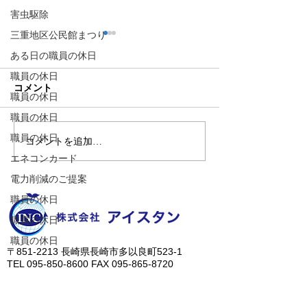
害虫駆除
三重地区公民館まつり
ある日の職員の休日
職員の休日
コメント
職員の休日
職員の休日
職員の休日
コメントを追加…
🍻住吉の夜は「さんかく
🟦🟧ソルくん
エネコンカード
しかく」さんへ！
は万端！⚽🐶
電力削減のご提案
職員の休日
職員の休日
職員の休日
​〒851-2213 長崎県長崎市多以良町523-1
TEL
095-850-8600
FAX
095-865-8720
E-mail
contact@aisutan.com
https://www.aisutan.com