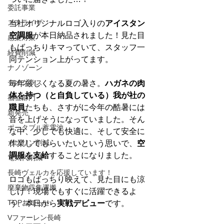
委託事業
ステライザ
当社オリジナルロゴ入りの
アイスタン
空調服
が本日納品されました！見た目
感染対策
もばっちりキマっていて、スタッフ一
経費削減
同テンション上がってます。
ナノゾーン
デオグラス
毎年厳しくなる夏の暑さ。
ハガネの肉
体を持つ（と自負している）我が社の
福祉部門
職員
たちも、さすがに今年の酷暑には
新発売
音を上げそうになっていました。そん
ポータブル蓄電池
な中、少しでも快適に、そして安全に
ガソリン削減
作業してもらいたいという思いで、
空
調服を支給
することになりました。
電気代削減
長崎ヴェルカを応援しています！
ロゴもばっちり映えて、見た目にも涼
廃棄物収集運搬
しげ！現場でもすぐに活躍できるよ
TOPお知らせ
う、本日から
実戦デビュー
です。
Vファーレン長崎