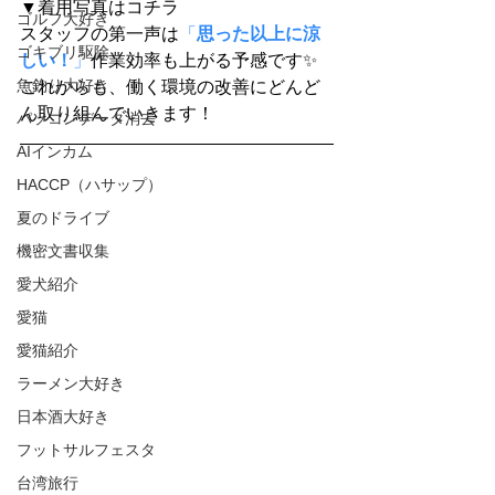
▼着用写真はコチラ
ゴルフ大好き
スタッフの第一声は
「
思った以上に涼
ゴキブリ駆除
しい！
」
作業効率も上がる予感です✨
魚釣り大好き
これからも、働く環境の改善にどんど
ん取り組んでいきます！
パソコンデータ消去
AIインカム
HACCP（ハサップ）
夏のドライブ
機密文書収集
愛犬紹介
愛猫
愛猫紹介
ラーメン大好き
日本酒大好き
フットサルフェスタ
台湾旅行