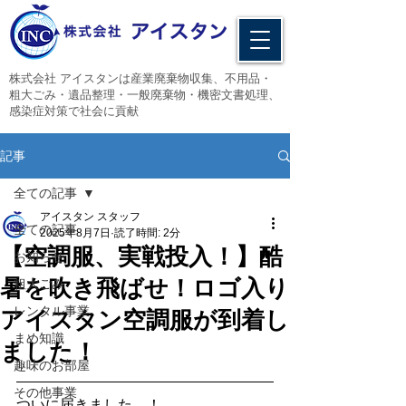
​株式会社 アイスタンは産業廃棄物収集、不用品・
粗大ごみ・遺品整理・一般廃棄物・機密文書処理、
感染症対策で社会に貢献
記事
全ての記事
アイスタン スタッフ
全ての記事
2025年8月7日
読了時間: 2分
【空調服、実戦投入！】酷
お知らせ
暑を吹き飛ばせ！ロゴ入り
粗大ごみ
レンタル事業
アイスタン空調服が到着し
まめ知識
ました！
趣味のお部屋
その他事業
ついに届きました…！