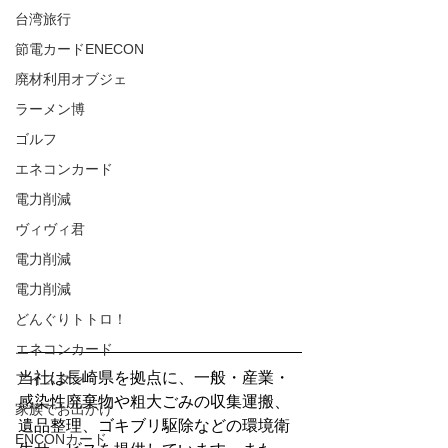
台湾旅行
節電カードENECON
廃材利用オブジェ
ラーメン博
ゴルフ
エネコンカード
電力削減
ヴィヴィ君
電力削減
電力削減
どんぐりトトロ！
エネコンカード
当社は長崎県を拠点に、一般・産業・
アイスタン
感染性廃棄物や粗大ごみの収集運搬、
家族でお出かけ
遺品整理、ゴキブリ駆除などの環境衛
ENCONカード