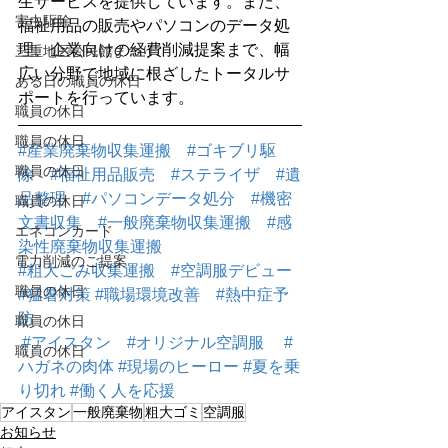
生サービスを提供しています。また、
害虫駆除
福祉用品の販売やパソコンのデータ処
理、企業向けの経費削減提案まで、幅
三重地区公民館まつり
広い分野で地域に根ざしたトータルサ
ある日の職員の休日
ポートを行っています。
職員の休日
職員の休日
#産業廃棄物収集運搬
#ゴキブリ駆
職員の休日
除
#福祉用品販売
#ステライザ
#遺
品整理
#パソコンデータ処分
#機密
職員の休日
文書収集
#一般廃棄物収集運搬
#感
エネコンカード
染性廃棄物収集運搬
電力削減のご提案
#粗大ごみ収集運搬
#空調服デビュー
職員の休日
#猛暑対策
#職場環境改善
#熱中症予
防
職員の休日
#アイスタン
#オリジナル空調服
#
職員の休日
ハガネの肉体
#現場のヒーロー
#夏を乗
り切れ
#働く人を応援
アイスタン
一般廃棄物
粗大ゴミ
空調服
お知らせ