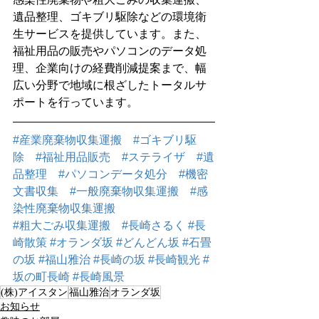
遺品整理、ゴキブリ駆除などの環境衛
生サービスを提供しています。また、
福祉用品の販売やパソコンのデータ処
理、企業向けの経費削減提案まで、幅
広い分野で地域に根ざしたトータルサ
ポートを行っています。
#産業廃棄物収集運搬
#ゴキブリ駆
除
#福祉用品販売
#ステライザ
#遺
品整理
#パソコンデータ処分
#機密
文書収集
#一般廃棄物収集運搬
#感
染性廃棄物収集運搬
#粗大ごみ収集運搬
#長崎さるく
#長
崎散策
#オランダ坂
#どんどん坂
#石畳
の坂
#福山雅治
#長崎の坂
#長崎観光
#
坂の町長崎
#長崎風景
(株)アイスタン
福山雅治
オランダ坂
お知らせ