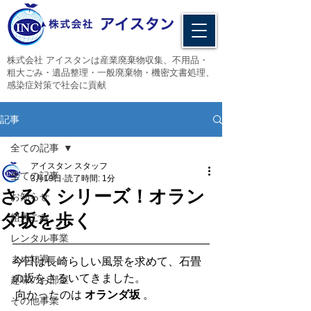
​株式会社 アイスタンは産業廃棄物収集、不用品・
粗大ごみ・遺品整理・一般廃棄物・機密文書処理、
感染症対策で社会に貢献
記事
全ての記事
アイスタン スタッフ
全ての記事
3月19日
読了時間: 1分
さるくシリーズ！オラン
お知らせ
ダ坂を歩く
粗大ごみ
レンタル事業
まめ知識
今日は長崎らしい風景を求めて、石畳
の坂をさるいてきました。
趣味のお部屋
 向かったのは 
オランダ坂
 。
その他事業