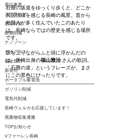
委託事業
石畳の坂道をゆっくり歩くと、どこか
ステライザ
異国情緒を感じる長崎の風景。昔から
外国人が多く住んでいたこのあたり
感染対策
は、長崎ならではの歴史を感じる場所
経費削減
です。
ナノゾーン
デオグラス
坂を上りながらふと頭に浮かんだの
は、長崎出身の
福山雅治
 さんの歌詞。
福祉部門
「石畳の道」というフレーズが、まさ
新発売
にこの景色にぴったりです。
ポータブル蓄電池
ガソリン削減
電気代削減
長崎ヴェルカを応援しています！
廃棄物収集運搬
TOPお知らせ
Vファーレン長崎