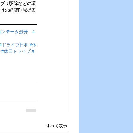
キブリ駆除などの環
向けの経費削減提案
コンデータ処分
#
#ドライブ日和
#休
ュ
#休日ドライブ
#
すべて表示