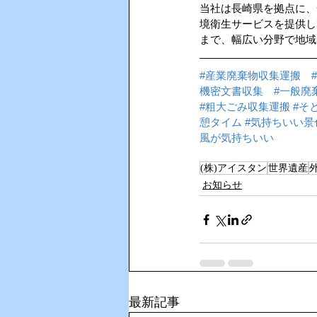
当社は長崎県を拠点に、
境衛生サービスを提供し
まで、幅広い分野で地域
#産業廃棄物収集運搬
機密文書収集
#一般廃
#粗大ごみ収集運搬
#そ
憩タイム
#気持ちいい景
風が気持ちいい
(株)アイスタン
世界遺産
お知らせ
最新記事