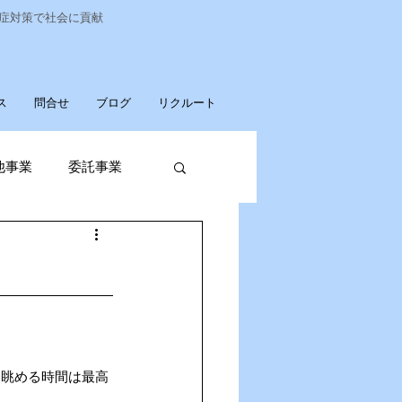
染症対策で社会に貢献
ス
問合せ
ブログ
リクルート
他事業
委託事業
発売
廃棄物収集運搬
を眺める時間は最高
パソコンデータ消去