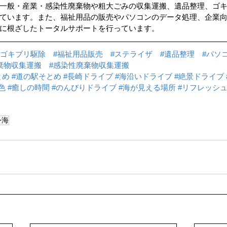
一般・産業・感染性廃棄物や粗大ごみの収集運搬、遺品整理、ゴ
ています。また、福祉用品の販売やパソコンのデータ処理、企業
に根ざしたトータルサポートを行っています。
#ゴキブリ駆除
#福祉用品販売
#ステライザ
#遺品整理
#パソ
棄物収集運搬
#感染性廃棄物収集運搬
とめ
#道の駅そとめ
#長崎ドライブ
#海沿いドライブ
#絶景ドライブ
色
#癒しの時間
#のんびりドライブ
#海が見える場所
#リフレッシ
外海