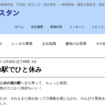
業廃棄物収集、不用品・粗大ごみ・遺品整理・一般廃棄物・機密文書処理、感
ホーム
会社概要
業務内容
メッセージ
トピック
み
レンタル事業
まめ知識
趣味のお部屋
その
フ
1月28日
読了時間: 2分
経費削減
ナノゾーン
デオグラス
福祉部門
新
の駅でひと休み
削減
電気代削減
長崎ヴェルカを応援しています！
とめの道の駅
へ立ち寄って、ちょっと休憩。
色がとにかく気持ちいい！
たが、それもまた味があって◎潮風を感じながら、のんびり景色
長崎
ゴルフ大好き
ゴキブリ駆除
魚釣り大好き
した。