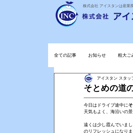
​株式会社 アイスタンは産
全ての記事
お知らせ
粗大ご
アイスタン スタッ
ステライザ
感染対策
そとめの道
ポータブル蓄電池
ガソリン
今日はドライブ途中に
そ
天気もよく、海沿いの景
遠くは少し霞んでいまし
TOPお知らせ
Vファーレン
のリフレッシュになりま