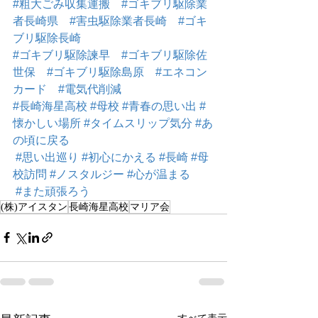
#粗大ごみ収集運搬
#ゴキブリ駆除業
者長崎県
#害虫駆除業者長崎
#ゴキ
ブリ駆除長崎
#ゴキブリ駆除諫早
#ゴキブリ駆除佐
世保
#ゴキブリ駆除島原
#エネコン
カード
#電気代削減
#長崎海星高校
#母校
#青春の思い出
#
懐かしい場所
#タイムスリップ気分
#あ
の頃に戻る
#思い出巡り
#初心にかえる
#長崎
#母
校訪問
#ノスタルジー
#心が温まる
#また頑張ろう
(株)アイスタン
長崎海星高校
マリア会
すべて表示