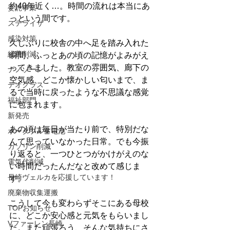
約40年近く…。時間の流れは本当にあ
委託事業
っという間です。
ステライザ
感染対策
久しぶりに校舎の中へ足を踏み入れた
経費削減
瞬間、ふっとあの頃の記憶がよみがえ
ってきました。教室の雰囲気、廊下の
ナノゾーン
空気感、どこか懐かしい匂いまで、ま
デオグラス
るで当時に戻ったような不思議な感覚
福祉部門
に包まれます。
新発売
あの頃は毎日が当たり前で、特別だな
ポータブル蓄電池
んて思っていなかった日常。でも今振
ガソリン削減
り返ると、一つひとつがかけがえのな
電気代削減
い時間だったんだなと改めて感じま
長崎ヴェルカを応援しています！
す。
廃棄物収集運搬
こうして今も変わらずそこにある母校
TOPお知らせ
に、どこか安心感と元気をもらいまし
Vファーレン長崎
た。また頑張ろう、そんな気持ちにさ