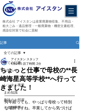
​株式会社 アイスタンは産業廃棄物収集、不用品・
粗大ごみ・遺品整理・一般廃棄物・機密文書処理、
感染症対策で社会に貢献
記事
全ての記事
アイスタン スタッフ
全ての記事
4月24日
読了時間: 2分
ちょっと仕事で母校の**長
お知らせ
崎海星高等学校**へ行って
粗大ごみ
レンタル事業
きました！
まめ知識
趣味のお部屋
何年経っても、やっぱり母校って特別
その他事業
な場所ですね。卒業してから気づけば