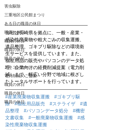
害虫駆除
三重地区公民館まつり
ある日の職員の休日
職員の休日
当社は長崎県を拠点に、一般・産業・
感染性廃棄物や粗大ごみの収集運搬、
職員の休日
遺品整理、ゴキブリ駆除などの環境衛
職員の休日
生サービスを提供しています。また、
職員の休日
福祉用品の販売やパソコンのデータ処
エネコンカード
理、企業向けの経費削減提案（電力削
減）まで、幅広い分野で地域に根ざし
電力削減のご提案
たトータルサポートを行っています。
職員の休日
職員の休日
#産業廃棄物収集運搬
#ゴキブリ駆
職員の休日
除
#福祉用品販売
#ステライザ
#遺
品整理
#パソコンデータ処分
#機密
文書収集
#一般廃棄物収集運搬
#感
染性廃棄物収集運搬