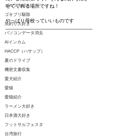
ゴルフ大好き
せてくれる場所ですね！
ゴキブリ駆除
やっぱり母校っていいものです
魚釣り大好き
パソコンデータ消去
AIインカム
HACCP（ハサップ）
夏のドライブ
機密文書収集
愛犬紹介
愛猫
愛猫紹介
ラーメン大好き
日本酒大好き
フットサルフェスタ
台湾旅行