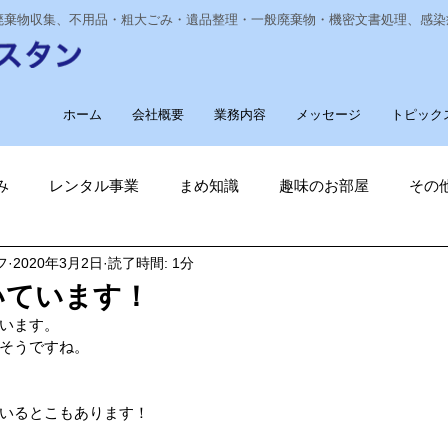
業廃棄物収集、不用品・粗大ごみ・遺品整理・一般廃棄物・機密文書処理、感
ホーム
会社概要
業務内容
メッセージ
トピック
み
レンタル事業
まめ知識
趣味のお部屋
その
フ
2020年3月2日
読了時間: 1分
経費削減
ナノゾーン
デオグラス
福祉部門
新
いています！
います。
削減
電気代削減
長崎ヴェルカを応援しています！
そうですね。
いるとこもあります！
長崎
ゴルフ大好き
ゴキブリ駆除
魚釣り大好き