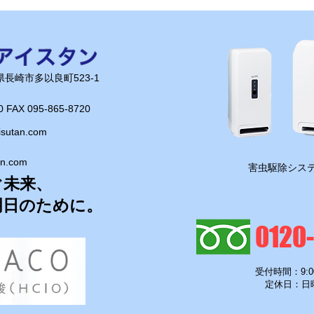
カブ！】
見！
長崎県長崎市多以良町523-1
0 FAX 095-865-8720​
isutan.com
an.com
​害虫駆除システ
ぐ未来、
明日のために。
0120
受付時間：9:0
定休日：日