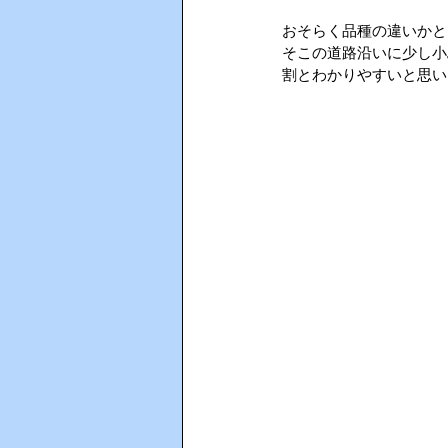
おそらく品種の違いかと
そこの道路沿いに少し小
AIインカム
HACCP（ハサ
割とわかりやすいと思い