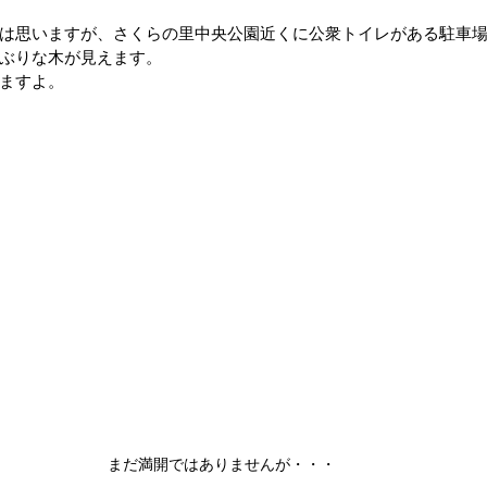
は思いますが、さくらの里中央公園近くに公衆トイレがある駐車
ぶりな木が見えます。
ップ）
夏のドライブ
機密文書収集
愛犬紹介
ますよ。
まだ満開ではありませんが・・・