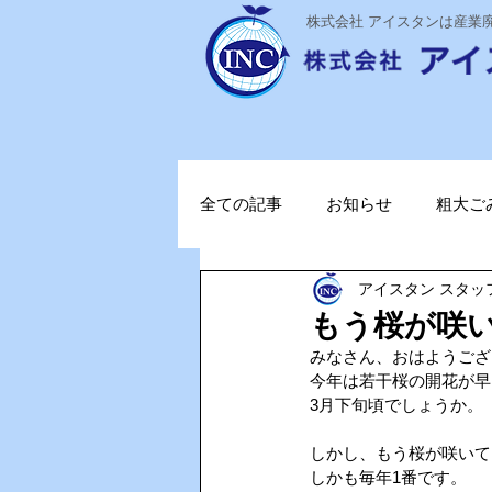
​株式会社 アイスタンは産
全ての記事
お知らせ
粗大ご
アイスタン スタッ
ステライザ
感染対策
もう桜が咲
みなさん、おはようござ
ポータブル蓄電池
ガソリン
今年は若干桜の開花が早
3月下旬頃でしょうか。
しかし、もう桜が咲いて
TOPお知らせ
Vファーレン
しかも毎年1番です。