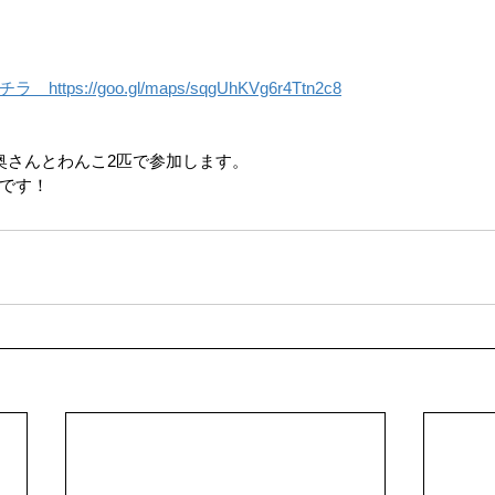
ps://goo.gl/maps/sqgUhKVg6r4Ttn2c8
奥さんとわんこ2匹で参加します。
です！