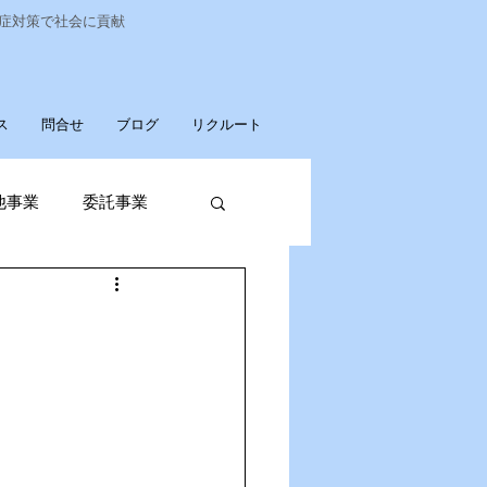
染症対策で社会に貢献
ス
問合せ
ブログ
リクルート
他事業
委託事業
発売
廃棄物収集運搬
パソコンデータ消去