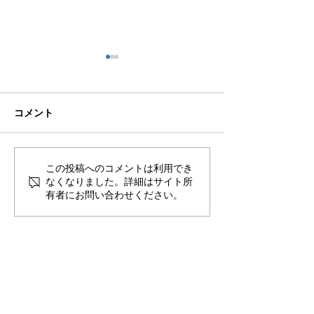
コメント
🍻住吉の夜は「さんかく
この投稿へのコメントは利用でき
🟦🟧ソルくん
なくなりました。詳細はサイト所
しかく」さんへ！
は万端！⚽🐶
有者にお問い合わせください。
​〒851-2213 長崎県長崎市多以良町523-1