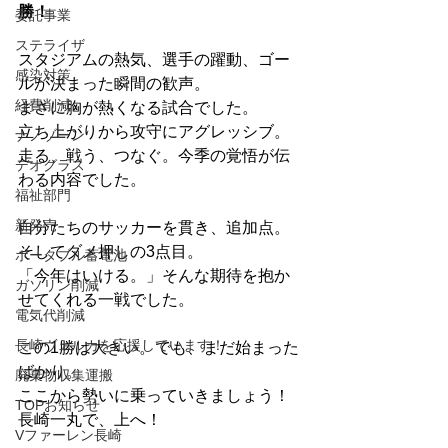
勝！
委託事業
ステライザ
スタジアムの熱気、選手の躍動、ゴー
感染対策
ルが決まった瞬間の歓声。
経費削減
まさに胸が熱くなる試合でした。
立ち上がりから攻守にアグレッシブ。
ナノゾーン
走る、戦う、つなぐ。今季の覚悟が伝
デオグラス
わる内容でした。
福祉部門
新発売
自分たちのサッカーを貫き、追加点。
そしてダメ押しの3点目。
ポータブル蓄電池
「今年はいける。」そんな期待を抱か
ガソリン削減
せてくれる一戦でした。
電気代削減
長崎ヴェルカを応援しています！
この1勝は大きい。でも、まだ始まった
ばかり。
廃棄物収集運搬
ここから勢いに乗っていきましょう！
TOPお知らせ
長崎一丸で、上へ！
Vファーレン長崎