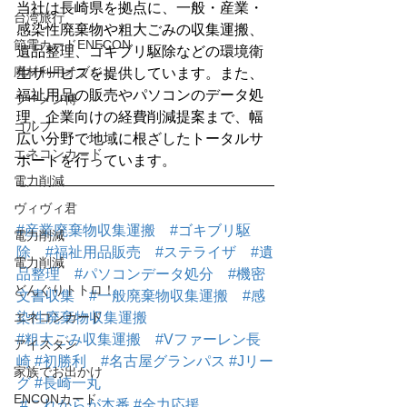
当社は長崎県を拠点に、一般・産業・
台湾旅行
感染性廃棄物や粗大ごみの収集運搬、
節電カードENECON
遺品整理、ゴキブリ駆除などの環境衛
廃材利用オブジェ
生サービスを提供しています。また、
福祉用品の販売やパソコンのデータ処
ラーメン博
理、企業向けの経費削減提案まで、幅
ゴルフ
広い分野で地域に根ざしたトータルサ
エネコンカード
ポートを行っています。
電力削減
ヴィヴィ君
#産業廃棄物収集運搬
#ゴキブリ駆
電力削減
除
#福祉用品販売
#ステライザ
#遺
電力削減
品整理
#パソコンデータ処分
#機密
どんぐりトトロ！
文書収集
#一般廃棄物収集運搬
#感
エネコンカード
染性廃棄物収集運搬
#粗大ごみ収集運搬
#Vファーレン長
アイスタン
崎
#初勝利
#名古屋グランパス
#Jリー
家族でお出かけ
グ
#長崎一丸
ENCONカード
#これからが本番
#全力応援