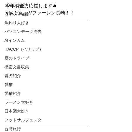
ゴルフ大好き
今年も全力応援します🔥
がんばれ、Vファーレン長崎！！
ゴキブリ駆除
魚釣り大好き
パソコンデータ消去
AIインカム
HACCP（ハサップ）
夏のドライブ
機密文書収集
愛犬紹介
愛猫
愛猫紹介
ラーメン大好き
日本酒大好き
フットサルフェスタ
台湾旅行