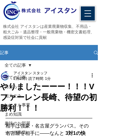
​株式会社 アイスタンは産業廃棄物収集、不用品・
粗大ごみ・遺品整理・一般廃棄物・機密文書処理、
感染症対策で社会に貢献
記事
全ての記事
アイスタン スタッフ
全ての記事
2月25日
読了時間: 1分
やりましたーーー！！！V
お知らせ
ファーレン長崎、待望の初
粗大ごみ
レンタル事業
勝利！！！
まめ知識
趣味のお部屋
相手は強豪・名古屋グランパス。その
その他事業
名古屋を相手に――なんと 
3対1の快