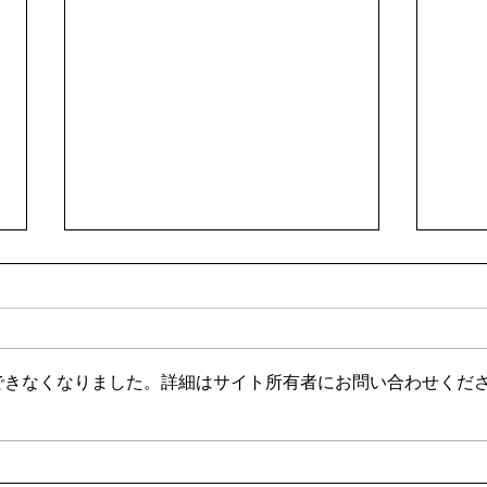
できなくなりました。詳細はサイト所有者にお問い合わせくだ
🌊ハガネの肉体を持つ職員、
🍻
岩瀬道へ！
く」