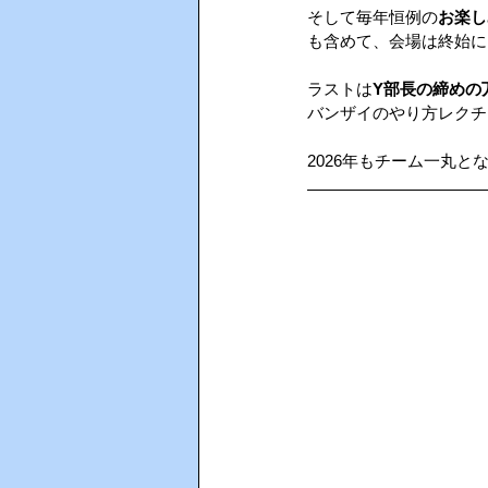
そして毎年恒例の
お楽し
も含めて、会場は終始に
AIインカム
HACCP（ハサ
ラストは
Y部長の締めの
バンザイのやり方レクチャ
2026年もチーム一丸