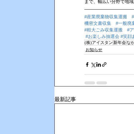
まで、幅広い分野で地域
#産業廃棄物収集運搬
機密文書収集
#一般廃
#粗大ごみ収集運搬
#
#お楽しみ抽選会
#笑顔
(株)アイスタン
新年会
な
お知らせ
最新記事