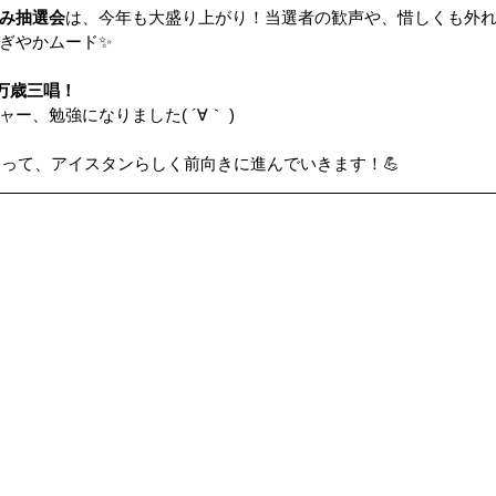
み抽選会
は、今年も大盛り上がり！当選者の歓声や、惜しくも外
ぎやかムード✨
ップ）
夏のドライブ
機密文書収集
愛犬紹介
万歳三唱！
ー、勉強になりました( ´∀｀ )
となって、アイスタンらしく前向きに進んでいきます！💪