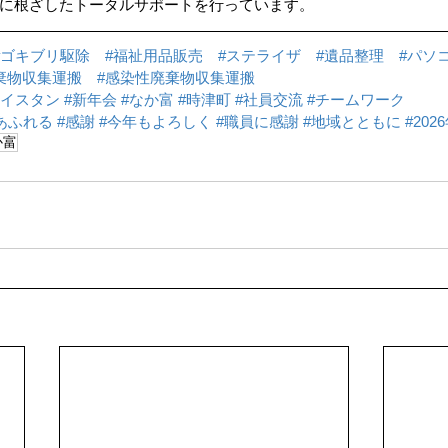
に根ざしたトータルサポートを行っています。
#ゴキブリ駆除
#福祉用品販売
#ステライザ
#遺品整理
#パソ
棄物収集運搬
#感染性廃棄物収集運搬
アイスタン
#新年会
#なか富
#時津町
#社員交流
#チームワーク
あふれる
#感謝
#今年もよろしく
#職員に感謝
#地域とともに
#20
か富