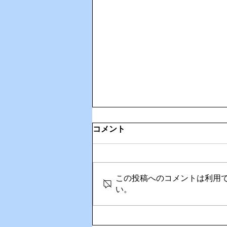
コメント
この投稿へのコメントは利用
い。
🎉Happy Birthday！奥さん
の誕生日を家族でお祝い🎂