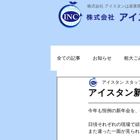
​株式会社 アイスタンは産
全ての記事
お知らせ
粗大ご
アイスタン スタッ
ステライザ
感染対策
アイスタン新
ポータブル蓄電池
ガソリン
今年も恒例の新年会を、
日頃それぞれの現場で頑
また違った一面が見られ
TOPお知らせ
Vファーレン