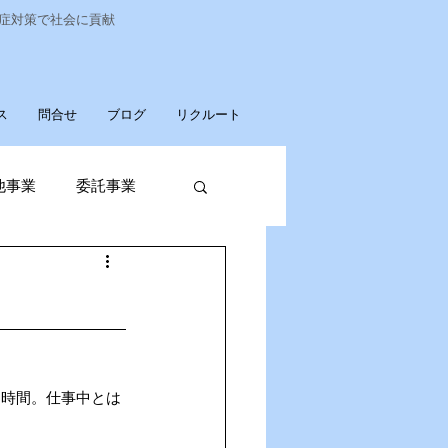
染症対策で社会に貢献
ス
問合せ
ブログ
リクルート
他事業
委託事業
発売
廃棄物収集運搬
な時間。仕事中とは
パソコンデータ消去