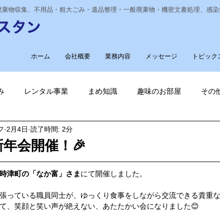
業廃棄物収集、不用品・粗大ごみ・遺品整理・一般廃棄物・機密文書処理、感
ホーム
会社概要
業務内容
メッセージ
トピック
み
レンタル事業
まめ知識
趣味のお部屋
その
フ
2月4日
読了時間: 2分
経費削減
ナノゾーン
デオグラス
福祉部門
新
年会開催！🎉
削減
電気代削減
長崎ヴェルカを応援しています！
時津町の「なか富」さま
にて開催しました。
張っている職員同士が、ゆっくり食事をしながら交流できる貴重
て、笑顔と笑い声が絶えない、あたたかい会になりました😊
長崎
ゴルフ大好き
ゴキブリ駆除
魚釣り大好き