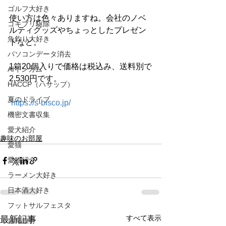
ゴルフ大好き
使い方は色々ありますね。会社のノベ
ゴキブリ駆除
ルティグッズやちょっとしたプレゼン
魚釣り大好き
トなど。
パソコンデータ消去
1箱20個入りで価格は税込み、送料別で
AIインカム
2,530円です。
HACCP（ハサップ）
夏のドライブ
https://s-bisco.jp/
機密文書収集
愛犬紹介
趣味のお部屋
愛猫
愛猫紹介
ラーメン大好き
日本酒大好き
フットサルフェスタ
すべて表示
最新記事
台湾旅行