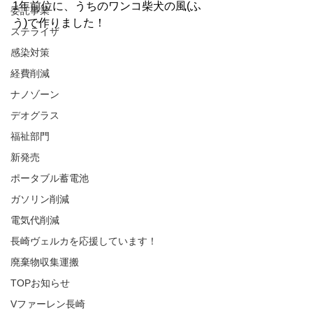
1年前位に、うちのワンコ柴犬の風(ふ
委託事業
う)で作りました！
ステライザ
感染対策
経費削減
ナノゾーン
デオグラス
福祉部門
新発売
ポータブル蓄電池
ガソリン削減
電気代削減
長崎ヴェルカを応援しています！
廃棄物収集運搬
TOPお知らせ
Vファーレン長崎