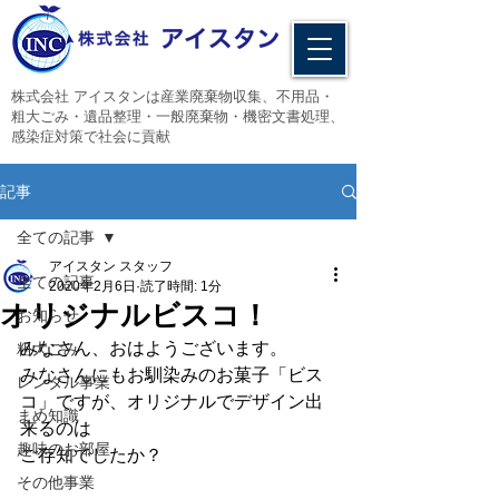
​株式会社 アイスタンは産業廃棄物収集、不用品・
粗大ごみ・遺品整理・一般廃棄物・機密文書処理、
感染症対策で社会に貢献
記事
全ての記事
アイスタン スタッフ
全ての記事
2020年2月6日
読了時間: 1分
オリジナルビスコ！
お知らせ
みなさん、おはようございます。
粗大ごみ
みなさんにもお馴染みのお菓子「ビス
レンタル事業
コ」ですが、オリジナルでデザイン出
まめ知識
来るのは
趣味のお部屋
ご存知でしたか？
その他事業