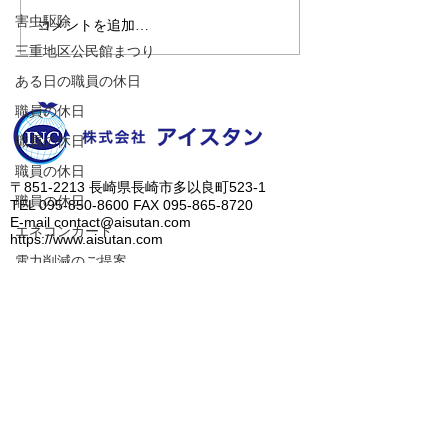
害虫駆除
コメントを追加…
【世界に一台だけのカス
またまた佐世保
三重地区公民館まつり
タムカブ！】
温泉「山暖簾」
すっかりハマっ
ある日の職員の休日
す（笑）
職員の休日
職員の休日
職員の休日
​〒851-2213 長崎県長崎市多以良町523-1
職員の休日
TEL
095-850-8600
FAX
095-865-8720
E-mail
contact@aisutan.com
エネコンカード
https://www.aisutan.com
電力削減のご提案
愛でつなぐ未来、
職員の休日
​生まれる明日のために。
職員の休日
職員の休日
人に優しいノンアルコール除菌水、ZiACO
​＞
会社概要