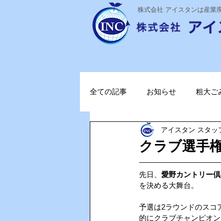
​株式会社 アイスタンは産
全ての記事
お知らせ
粗大ご
アイスタン スタッ
ステライザ
感染対策
クラブ選手
ポータブル蓄電池
ガソリン
先日、
愛野カントリー倶
を決める大舞台。
予選は2ラウンドのスコ
TOPお知らせ
Vファーレン
的にクラブチャンピオン