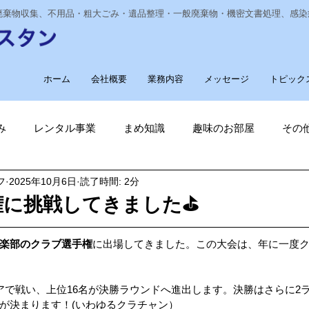
業廃棄物収集、不用品・粗大ごみ・遺品整理・一般廃棄物・機密文書処理、感
ホーム
会社概要
業務内容
メッセージ
トピック
み
レンタル事業
まめ知識
趣味のお部屋
その
フ
2025年10月6日
読了時間: 2分
経費削減
ナノゾーン
デオグラス
福祉部門
新
権に挑戦してきました⛳
削減
電気代削減
長崎ヴェルカを応援しています！
楽部のクラブ選手権
に出場してきました。この大会は、年に一度
アで戦い、上位16名が決勝ラウンドへ進出します。決勝はさらに2
長崎
ゴルフ大好き
ゴキブリ駆除
魚釣り大好き
が決まります！(いわゆるクラチャン）