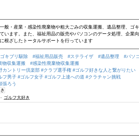
一般・産業・感染性廃棄物や粗大ごみの収集運搬、遺品整理、ゴ
ています。また、福祉用品の販売やパソコンのデータ処理、企業
に根ざしたトータルサポートを行っています
#ゴキブリ駆除
#福祉用品販売
#ステライザ
#遺品整理
#パソ
棄物収集運搬
#感染性廃棄物収集運搬
野カントリー倶楽部
#クラブ選手権
#ゴルフ好きな人と繋がりたい
ルフ男子
#ゴルフ女子
#ゴルフ上達への道
#クラチャン挑戦
頑張ろう
好き
ゴルフ大好き