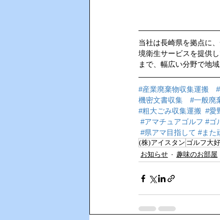
当社は長崎県を拠点に、
境衛生サービスを提供し
まで、幅広い分野で地域
#産業廃棄物収集運搬
機密文書収集
#一般廃
#粗大ごみ収集運搬
#愛
#アマチュアゴルフ
#ゴ
#県アマ目指して
#また
(株)アイスタン
ゴルフ大
お知らせ
趣味のお部屋