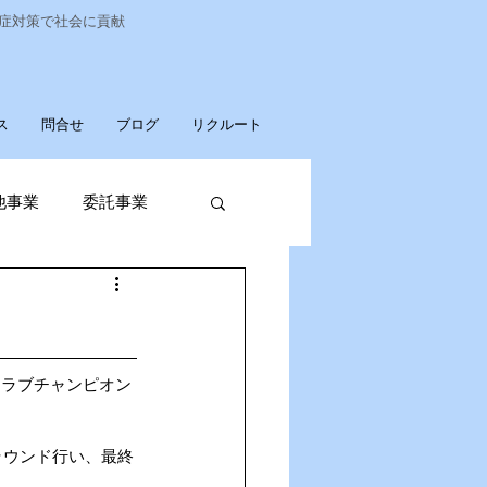
染症対策で社会に貢献
ス
問合せ
ブログ
リクルート
他事業
委託事業
発売
廃棄物収集運搬
クラブチャンピオン
ラウンド行い、最終
パソコンデータ消去