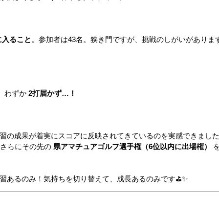
ップ）
夏のドライブ
機密文書収集
愛犬紹介
に入ること
。参加者は43名。狭き門ですが、挑戦のしがいがありま
。わずか 
2打届かず…！
！
習の成果が着実にスコアに反映されてきているのを実感できまし
さらにその先の 
県アマチュアゴルフ選手権（6位以内に出場権）
 
習あるのみ！気持ちを切り替えて、成長あるのみです⛳️✨