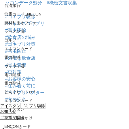
ソコンデータ処分
#機密文書収集
台湾旅行
節電カードENECON
#ゴキブリ駆除
廃材利用オブジェ
#チャバネゴキブリ
#害虫駆除
ラーメン博
#飲食店の悩み
ゴルフ
#ゴキブリ対策
エネコンカード
#害虫防止
電力削減
#清潔な飲食店
#害虫管理
ヴィヴィ君
#虫対策
電力削減
#お客様の安心
電力削減
#住み着く前に
どんぐりトトロ！
#ゴキブリバスター
#食の安全
エネコンカード
アイスタン
ゴキブリ駆除
アイスタン
お知らせ
ゴキブリ駆除
家族でお出かけ
ENCONカード