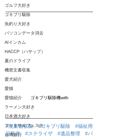
ゴルフ大好き
ゴキブリ駆除
魚釣り大好き
パソコンデータ消去
AIインカム
HACCP（ハサップ）
夏のドライブ
機密文書収集
愛犬紹介
愛猫
愛猫紹介
ゴキブリ駆除機with
ラーメン大好き
日本酒大好き
フットサルフェスタ
#廃棄物収集
#ゴキブリ駆除
#福祉用
品販売
#ステライザ
#遺品整理
#パ
台湾旅行