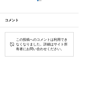
コメント
🌊ハガネの肉体を持つ職
🍻住吉の夜は「
この投稿へのコメントは利用でき
なくなりました。詳細はサイト所
員、岩瀬道へ！
しかく」さんへ
有者にお問い合わせください。
​〒851-2213 長崎県長崎市多以良町523-1
TEL
095-850-8600
FAX
095-865-8720
E-mail
contact@aisutan.com
https://www.aisutan.com