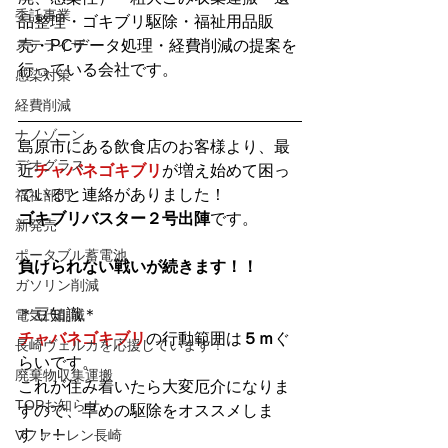
委託事業
品整理・ゴキブリ駆除・福祉用品販
ステライザ
売・PCデータ処理・経費削減の提案を
行っている会社です。
感染対策
経費削減
ナノゾーン
島原市にある飲食店のお客様より、最
デオグラス
近
チャバネゴキブリ
が増え始めて困っ
ていると連絡がありました！
福祉部門
ゴキブリバスター２号出陣
です。
新発売
ポータブル蓄電池
負けられない戦いが続きます！！
ガソリン削減
＊豆知識＊
電気代削減
チャバネゴキブリ
の行動範囲は
５ｍ
ぐ
長崎ヴェルカを応援しています！
らいです。
廃棄物収集運搬
これが住み着いたら大変厄介になりま
TOPお知らせ
すので、早めの駆除をオススメしま
す！！
Vファーレン長崎