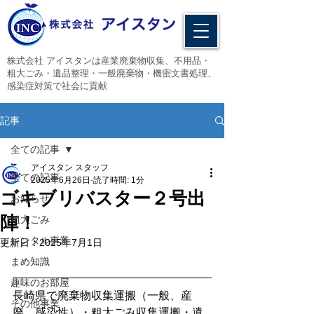
​株式会社 アイスタンは産業廃棄物収集、不用品・
粗大ごみ・遺品整理・一般廃棄物・機密文書処理、
感染症対策で社会に貢献
記事
全ての記事
アイスタン スタッフ
全ての記事
2025年6月26日
読了時間: 1分
ゴキブリバスター２号出
お知らせ
陣！
粗大ごみ
レンタル事業
更新日：
2025年7月1日
まめ知識
趣味のお部屋
長崎県で廃棄物収集運搬（一般、産
その他事業
廃、感染性）・粗大ごみ収集運搬・遺