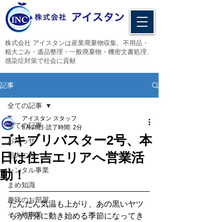
​株式会社 アイスタンは産業廃棄物収集、不用品・
粗大ごみ・遺品整理・一般廃棄物・機密文書処理、
感染症対策で社会に貢献
記事
全ての記事
アイスタン スタッフ
全ての記事
5月28日
読了時間: 2分
ゴキブリバスター2号、本
お知らせ
日は住吉エリアへ営業活
粗大ごみ
レンタル事業
動！
まめ知識
趣味のお部屋
だんだん気温も上がり、あの黒いヤツ
その他事業
らが活発に動き始める季節になってき