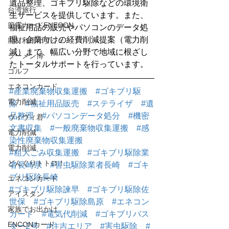
遺品整理、ゴキブリ駆除などの環境衛
台湾旅行
生サービスを提供しています。また、
節電カードENECON
福祉用品の販売やパソコンのデータ処
理、企業向けの経費削減提案（電力削
廃材利用オブジェ
減）まで、幅広い分野で地域に根ざし
ラーメン博
たトータルサポートを行っています。
ゴルフ
エネコンカード
#産業廃棄物収集運搬
#ゴキブリ駆
電力削減
除
#福祉用品販売
#ステライザ
#遺
品整理
#パソコンデータ処分
#機密
ヴィヴィ君
文書収集
#一般廃棄物収集運搬
#感
電力削減
染性廃棄物収集運搬
電力削減
#粗大ごみ収集運搬
#ゴキブリ駆除業
どんぐりトトロ！
者長崎県
#害虫駆除業者長崎
#ゴキ
ブリ駆除長崎
エネコンカード
#ゴキブリ駆除諫早
#ゴキブリ駆除佐
アイスタン
世保
#ゴキブリ駆除島原
#エネコン
家族でお出かけ
カード
#電気代削減
#ゴキブリバス
ENCONカード
ター2号
#住吉エリア
#害虫駆除
#