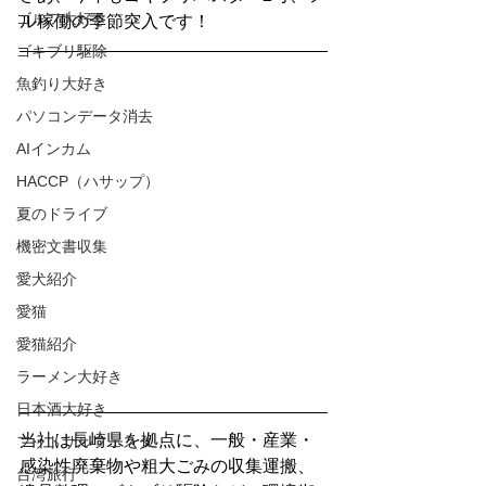
ゴルフ大好き
ル稼働の季節突入です！
ゴキブリ駆除
魚釣り大好き
パソコンデータ消去
AIインカム
HACCP（ハサップ）
夏のドライブ
機密文書収集
愛犬紹介
愛猫
愛猫紹介
ラーメン大好き
日本酒大好き
当社は長崎県を拠点に、一般・産業・
フットサルフェスタ
感染性廃棄物や粗大ごみの収集運搬、
台湾旅行