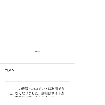
コメント
🍻住吉の夜は「さんかく
この投稿へのコメントは利用でき
🟦🟧ソルくん
なくなりました。詳細はサイト所
しかく」さんへ！
は万端！⚽🐶
有者にお問い合わせください。