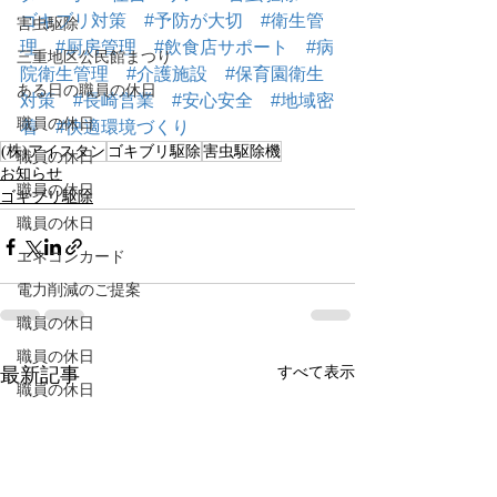
ゴキブリ対策
#予防が大切
#衛生管
害虫駆除
理
#厨房管理
#飲食店サポート
#病
三重地区公民館まつり
院衛生管理
#介護施設
#保育園衛生
ある日の職員の休日
対策
#長崎営業
#安心安全
#地域密
職員の休日
着
#快適環境づくり
(株)アイスタン
ゴキブリ駆除
害虫駆除機
職員の休日
お知らせ
職員の休日
ゴキブリ駆除
職員の休日
エネコンカード
電力削減のご提案
職員の休日
職員の休日
すべて表示
最新記事
職員の休日