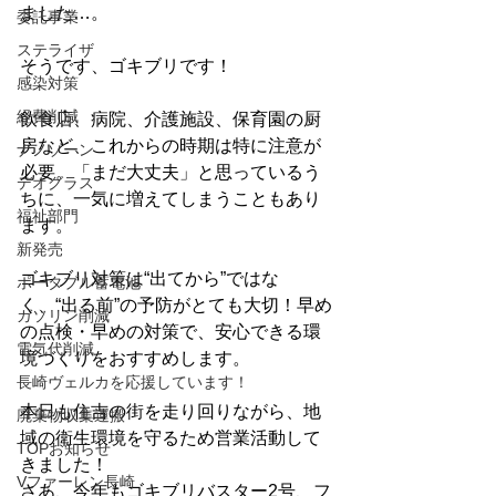
ました…。
委託事業
ステライザ
そうです、ゴキブリです！
感染対策
経費削減
飲食店、病院、介護施設、保育園の厨
房など、これからの時期は特に注意が
ナノゾーン
必要。「まだ大丈夫」と思っているう
デオグラス
ちに、一気に増えてしまうこともあり
福祉部門
ます。
新発売
ゴキブリ対策は“出てから”ではな
ポータブル蓄電池
く、“出る前”の予防がとても大切！早め
ガソリン削減
の点検・早めの対策で、安心できる環
電気代削減
境づくりをおすすめします。
長崎ヴェルカを応援しています！
本日も住吉の街を走り回りながら、地
廃棄物収集運搬
域の衛生環境を守るため営業活動して
TOPお知らせ
きました！
Vファーレン長崎
さあ、今年もゴキブリバスター2号、フ