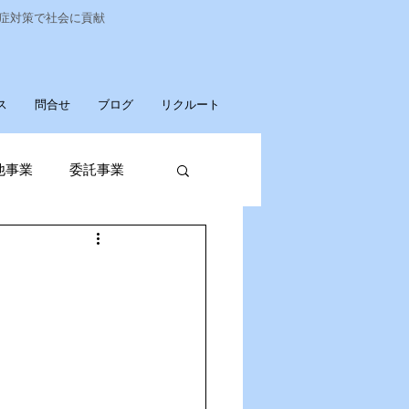
染症対策で社会に貢献
ス
問合せ
ブログ
リクルート
他事業
委託事業
発売
廃棄物収集運搬
パソコンデータ消去