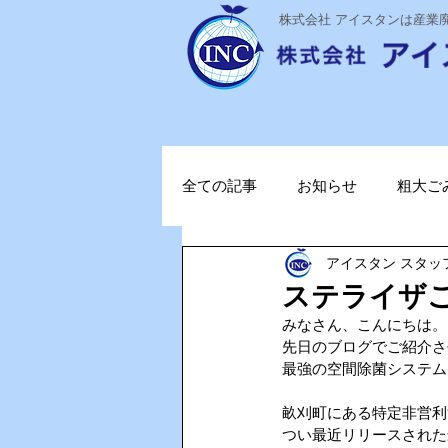
​株式会社 アイスタンは産
全ての記事
お知らせ
粗大ご
アイスタン スタッ
ステライザ
感染対策
ステライザ
みなさん、こんにちは。
ポータブル蓄電池
ガソリン
先日のブログでご紹介さ
最強の空間除菌システム「St
畝刈町にある特定非営利
TOPお知らせ
Vファーレン
つい最近リリースされた