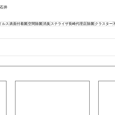
石井
イルス
表面付着菌
空間除菌
消臭
ステライザ長崎代理店
除菌
クラスター