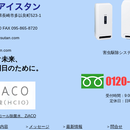
長崎県長崎市多以良町523-1
0 FAX 095-865-8720​
isutan.com
an.com
『サブスク、はじめました
​害虫駆除システ
ぐ未来、
－！
明日のために。
0120
受付時間：9:0
定休日：日
ール除菌水、ZiACO
内容
​＞
メッセージ
​＞
最新情報
​＞
問合せ