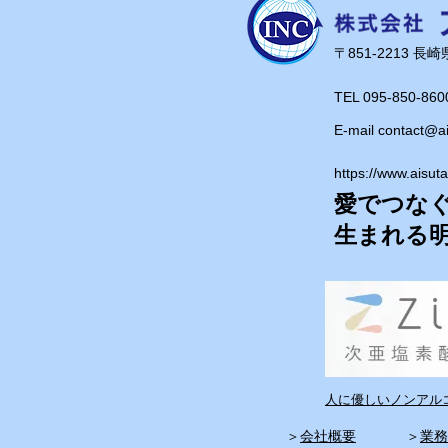
​〒851-2213 
TEL 095-850-860
E-mail
contact@a
https://www.aisut
愛でつな
​生まれる
人に優しいノンアルコ
​＞
会社概要
​＞
業務