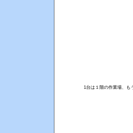
AIインカム
HACCP（ハサ
1台は１階の作業場、も