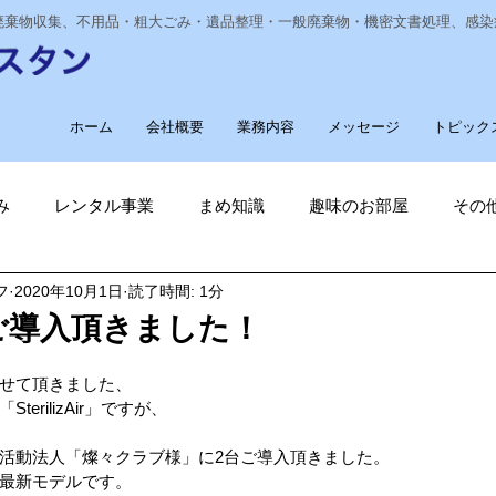
業廃棄物収集、不用品・粗大ごみ・遺品整理・一般廃棄物・機密文書処理、感
ホーム
会社概要
業務内容
メッセージ
トピック
み
レンタル事業
まめ知識
趣味のお部屋
その
フ
2020年10月1日
読了時間: 1分
経費削減
ナノゾーン
デオグラス
福祉部門
新
ご導入頂きました！
削減
電気代削減
長崎ヴェルカを応援しています！
せて頂きました、
erilizAir」ですが、
活動法人「燦々クラブ様」に2台ご導入頂きました。
長崎
ゴルフ大好き
ゴキブリ駆除
魚釣り大好き
最新モデルです。