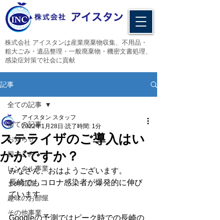
​株式会社 アイスタンは産業廃棄物収集、不用品・
粗大ごみ・遺品整理・一般廃棄物・機密文書処理、
感染症対策で社会に貢献
記事
全ての記事
アイスタン スタッフ
全ての記事
2022年1月28日
読了時間: 1分
ステライザのご導入はい
お知らせ
かがですか？
粗大ごみ
レンタル事業
みなさん、おはようございます。
長崎でもコロナ感染者が爆発的に伸び
まめ知識
ています。
趣味のお部屋
その他事業
Googleの予測ではピーク時での長崎の