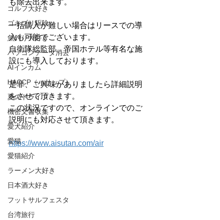
も除去出来ます。
ゴルフ大好き
ゴキブリ駆除
一括購入が難しい場合はリースでの導
入も可能でございます。
魚釣り大好き
自衛隊総監部、帝国ホテル等有名な施
パソコンデータ消去
設にも導入しております。
AIインカム
HACCP（ハサップ）
是非、ご興味がありましたら詳細説明
をさせて頂きます。
夏のドライブ
この状況ですので、オンラインでのご
機密文書収集
説明にも対応させて頂きます。
愛犬紹介
愛猫
https://www.aisutan.com/air
愛猫紹介
ラーメン大好き
日本酒大好き
フットサルフェスタ
台湾旅行