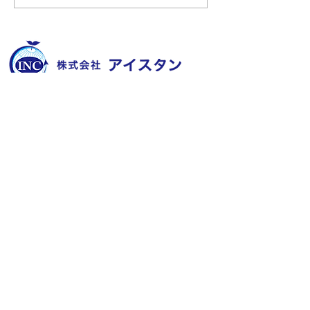
間除菌機へ！！
​〒851-2213 長崎県長崎市多以良町523-1
TEL
095-850-8600
FAX
095-865-8720
E-mail
contact@aisutan.com
https://www.aisutan.com
愛でつなぐ未来、
『サブスク、はじめました
​生まれる明日のために。
－！
人に優しいノンアルコール除菌水、ZiACO
​＞
会社概要
​＞
業務内容
​＞
メッセージ