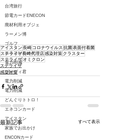
台湾旅行
節電カードENECON
廃材利用オブジェ
ラーメン博
ゴルフ
アイスタン
長崎
コロナウイルス
抗菌
表面付着菌
エネコンカード
ステライザ長崎代理店
感染対策
クラスター
ステライザ
オミクロン
電力削減
ステライザ
ヴィヴィ君
感染対策
電力削減
電力削減
どんぐりトトロ！
エネコンカード
アイスタン
すべて表示
最新記事
家族でお出かけ
ENCONカード