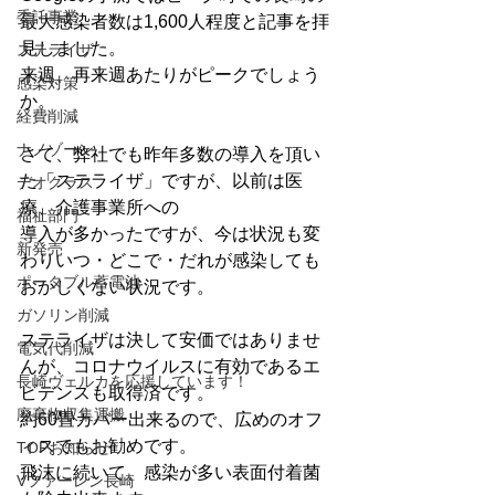
委託事業
最大感染者数は1,600人程度と記事を拝
見しました。
ステライザ
来週、再来週あたりがピークでしょう
感染対策
か。
経費削減
ナノゾーン
さて、弊社でも昨年多数の導入を頂い
た「ステライザ」ですが、以前は医
デオグラス
療、介護事業所への
福祉部門
導入が多かったですが、今は状況も変
新発売
わりいつ・どこで・だれが感染しても
ポータブル蓄電池
おかしくない状況です。
ガソリン削減
ステライザは決して安価ではありませ
電気代削減
んが、コロナウイルスに有効であるエ
長崎ヴェルカを応援しています！
ビデンスも取得済です。
廃棄物収集運搬
約60畳カバー出来るので、広めのオフ
ィスでもお勧めです。
TOPお知らせ
飛沫に続いて、感染が多い表面付着菌
Vファーレン長崎