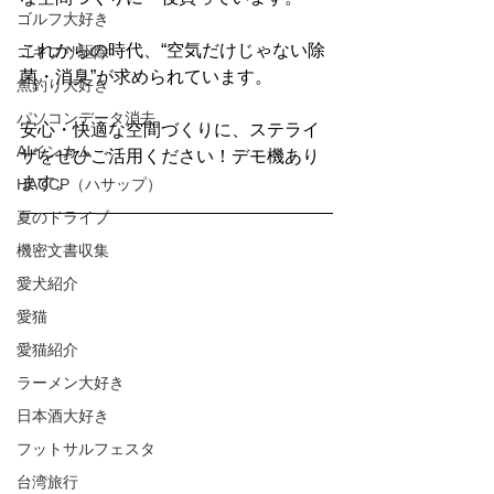
ゴルフ大好き
これからの時代、“空気だけじゃない除
ゴキブリ駆除
菌・消臭”が求められています。
魚釣り大好き
パソコンデータ消去
安心・快適な空間づくりに、ステライ
AIインカム
ザをぜひご活用ください！デモ機あり
ます。
HACCP（ハサップ）
夏のドライブ
機密文書収集
愛犬紹介
愛猫
愛猫紹介
ラーメン大好き
日本酒大好き
フットサルフェスタ
台湾旅行