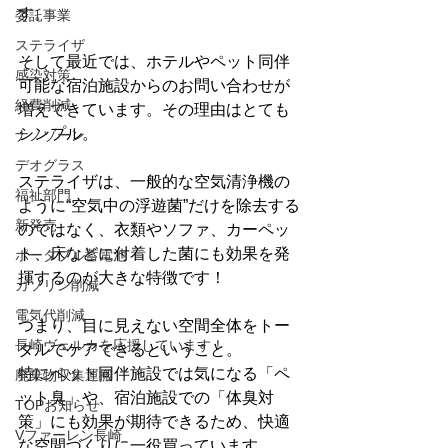
す。
委託事業
ステライザ
そして最近では、ホテルやペット同伴
感染対策
可能な宿泊施設からのお問い合わせが
経費削減
増えてきています。その理由はとても
シンプル。
ナノゾーン
デオグラス
ステライザは、一般的な空気清浄機の
福祉部門
ように“空気中の浮遊菌”だけを除去する
新発売
のではなく、衣類やソファ、カーペッ
ト、床などに付着した菌にも効果を発
ポータブル蓄電池
揮するのが大きな特徴です！
ガソリン削減
電気代削減
つまり、目に見えない空間全体をトー
長崎ヴェルカを応援しています！
タルでケアできるということ。
特にペット同伴施設では気になる「ペ
廃棄物収集運搬
ット臭」や、宿泊施設での「体臭対
TOPお知らせ
策」にも効果が期待できるため、快適
Vファーレン長崎
な空間づくりに一役買っています。