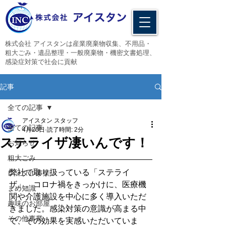
​株式会社 アイスタンは産業廃棄物収集、不用品・
粗大ごみ・遺品整理・一般廃棄物・機密文書処理、
感染症対策で社会に貢献
記事
全ての記事
アイスタン スタッフ
全ての記事
4月20日
読了時間: 2分
ステライザ凄いんです！
お知らせ
粗大ごみ
弊社で取り扱っている「ステライ
レンタル事業
ザ」。コロナ禍をきっかけに、医療機
まめ知識
関や介護施設を中心に多く導入いただ
趣味のお部屋
きました。感染対策の意識が高まる中
その他事業
で、その効果を実感いただいていま