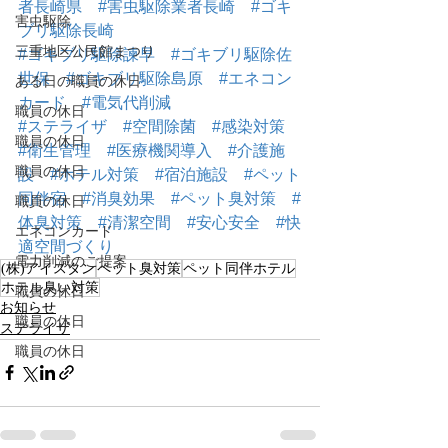
者長崎県
#害虫駆除業者長崎
#ゴキ
害虫駆除
ブリ駆除長崎
三重地区公民館まつり
#ゴキブリ駆除諫早
#ゴキブリ駆除佐
世保
#ゴキブリ駆除島原
#エネコン
ある日の職員の休日
カード
#電気代削減
職員の休日
#ステライザ
#空間除菌
#感染対策
職員の休日
#衛生管理
#医療機関導入
#介護施
職員の休日
設
#ホテル対策
#宿泊施設
#ペット
同伴宿
#消臭効果
#ペット臭対策
#
職員の休日
体臭対策
#清潔空間
#安心安全
#快
エネコンカード
適空間づくり
電力削減のご提案
(株)アイスタン
ペット臭対策
ペット同伴ホテル
ホテル臭い対策
職員の休日
お知らせ
職員の休日
ステライザ
職員の休日