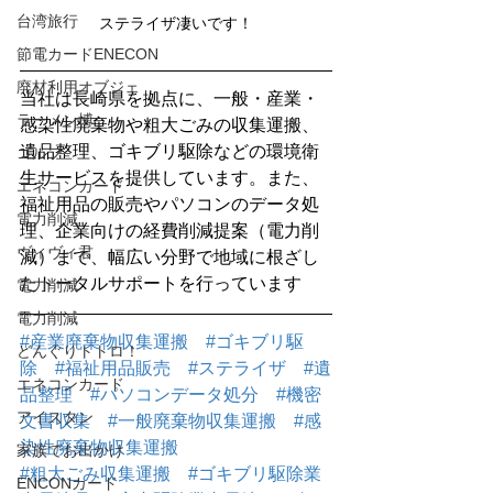
台湾旅行
ステライザ凄いです！
節電カードENECON
廃材利用オブジェ
当社は長崎県を拠点に、一般・産業・
ラーメン博
感染性廃棄物や粗大ごみの収集運搬、
遺品整理、ゴキブリ駆除などの環境衛
ゴルフ
生サービスを提供しています。また、
エネコンカード
福祉用品の販売やパソコンのデータ処
電力削減
理、企業向けの経費削減提案（電力削
ヴィヴィ君
減）まで、幅広い分野で地域に根ざし
たトータルサポートを行っています
電力削減
電力削減
#産業廃棄物収集運搬
#ゴキブリ駆
どんぐりトトロ！
除
#福祉用品販売
#ステライザ
#遺
エネコンカード
品整理
#パソコンデータ処分
#機密
アイスタン
文書収集
#一般廃棄物収集運搬
#感
染性廃棄物収集運搬
家族でお出かけ
#粗大ごみ収集運搬
#ゴキブリ駆除業
ENCONカード