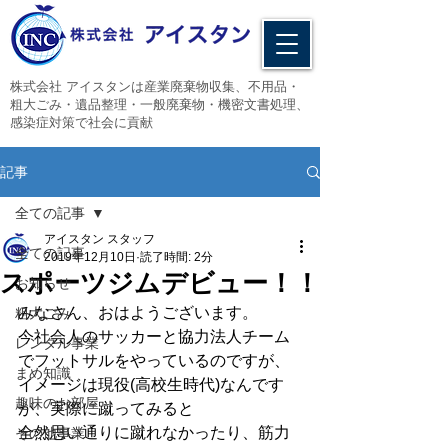
​株式会社 アイスタンは産業廃棄物収集、不用品・
粗大ごみ・遺品整理・一般廃棄物・機密文書処理、
感染症対策で社会に貢献
記事
全ての記事
アイスタン スタッフ
全ての記事
2019年12月10日
読了時間: 2分
スポーツジムデビュー！！
お知らせ
みなさん、おはようございます。
粗大ごみ
今社会人のサッカーと協力法人チーム
レンタル事業
でフットサルをやっているのですが、
まめ知識
イメージは現役(高校生時代)なんです
趣味のお部屋
が、実際に蹴ってみると
全然思い通りに蹴れなかったり、筋力
その他事業