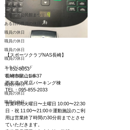
害虫駆除
三重地区公民館まつり
ある日の職員の休日
職員の休日
職員の休日
職員の休日
【スポーツクラブNAS長崎】
職員の休日
エネコンカード
〒852-8053
長崎市葉山1-6-37
電力削減のご提案
西友道の尾店パーキング棟 
職員の休日
TEL：095-855-2033 
職員の休日
職員の休日
営業時間火曜日〜土曜日 10:00〜22:30
日・祝 11:00〜21:00※運動施設のご利
用は営業終了時間の30分前までとさせ
ていただきます。