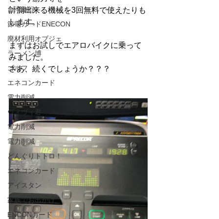
台湾旅行
計測出来る機械を3回無料で使えたりも
します。
節電カードENECON
廃材利用オブジェ
まずはお試しでエアロバイクに乗って
ラーメン博
みました。
ゴルフ
さあ、続くでしょうか？？？
エネコンカード
電力削減
ヴィヴィ君
電力削減
電力削減
どんぐりトトロ！
エネコンカード
アイスタン
家族でお出かけ
ENCONカード