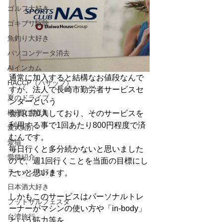
ゴルフ大好き
ゴキブリ駆除
魚釣り大好き
パソコンデータ消去
AIインカム
通常に加入すると結構なお値段なんで
HACCP（ハサップ）
すが、法人で長崎市勤労者サービスセ
夏のドライブ
ンターという
機密文書収集
会員に加入しており、そのサービスを
利用する事で1回あたり800円程度で済
愛犬紹介
むんです。
愛猫
毎日行くと多分続かないと思いました
愛猫紹介
ので、週1回行くことを当面の目標にし
ラーメン大好き
たいと思います。
日本酒大好き
しかもこのサービスはパーソナルトレ
フットサルフェスタ
ーナーがマシンの使い方や「in-body」
台湾旅行
という筋力等を