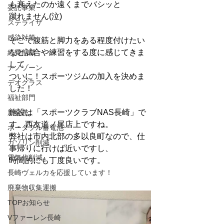
も衰えたのか遠くまでバシッと
委託事業
蹴れません(泣)
ステライザ
感染対策
そこで腹筋と脚力をある程度付けたい
なと試合や練習をする度に感じてきま
経費削減
して
ナノゾーン
ついに！スポーツジムの加入を決めま
デオグラス
した！
福祉部門
施設は「スポーツクラブNAS長崎」で
新発売
す。西友道ノ尾店上ですね。
ポータブル蓄電池
弊社は市内北部の多以良町なので、仕
ガソリン削減
事帰りに行けば近いですし、
電気代削減
時間的にも丁度良いです。
長崎ヴェルカを応援しています！
廃棄物収集運搬
TOPお知らせ
Vファーレン長崎