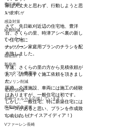
委託事業
家は大丈夫と思わず、行動しようと思
います。
ステライザ
感染対策
さて、先日畝刈近辺の住宅地、豊洋
経費削減
台、さくらの里、時津アシベ裏の新し
ナノゾーン
い住宅地に
ナノゾーン家庭用プランのチラシを配
デオグラス
布致しました。
福祉部門
新発売
早速、さくらの里の方から見積依頼が
ポータブル蓄電池
あり、訪問後すぐ施工依頼を頂きまし
た。
ガソリン削減
医療、介護施設、車両には施工の経験
電気代削減
はありますが、一般住宅は初です。
長崎ヴェルカを応援しています！
しかし、一般住宅、特に新築住宅には
廃棄物収集運搬
ニーズがあると思い、プランを作成致
しました！(ナイスアイディア！)
TOPお知らせ
Vファーレン長崎