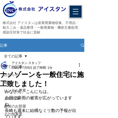
​株式会社 アイスタンは産業廃棄物収集、不用品・
粗大ごみ・遺品整理・一般廃棄物・機密文書処理、
感染症対策で社会に貢献
記事
全ての記事
アイスタン スタッフ
全ての記事
2021年7月8日
読了時間: 1分
ナノゾーンを一般住宅に施
お知らせ
工致しました！
粗大ごみ
レンタル事業
みなさん、こんにちは。
全国で豪雨の被害が広がっています
まめ知識
ね。
趣味のお部屋
長崎も週末に結構なミリ数の予報が出
その他事業
ています。