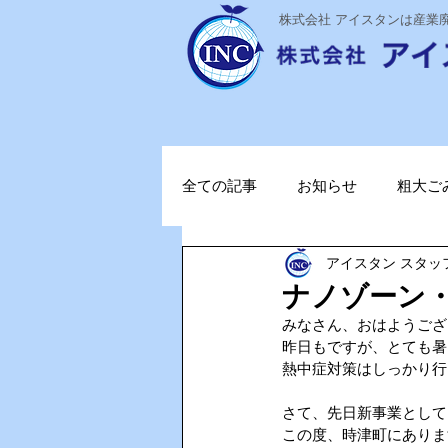
​株式会社 アイスタンは産
全ての記事
お知らせ
粗大ご
アイスタン スタッ
ステライザ
感染対策
ナノゾーン
みなさん、おはようござ
ポータブル蓄電池
ガソリン
昨日もですが、とても暑
熱中症対策はしっかり行
さて、先日新事業として
TOPお知らせ
Vファーレン
この度、時津町にありま