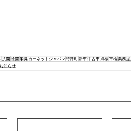
ス
抗菌
除菌
消臭
カーネットジャパン
時津町
新車
中古車
点検
車検
業務提
お知らせ