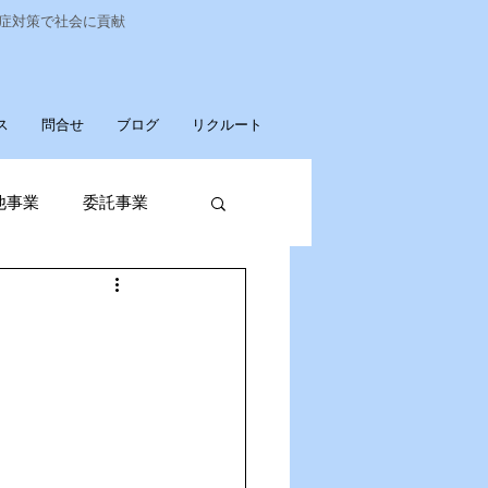
染症対策で社会に貢献
ス
問合せ
ブログ
リクルート
他事業
委託事業
発売
廃棄物収集運搬
パソコンデータ消去