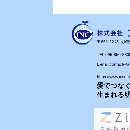
🎉Happy Birthday！奥さん
の誕生日を家族でお祝い🎂
​〒851-2213 
TEL 095-850-860
E-mail
contact@a
https://www.aisut
愛でつな
​生まれる