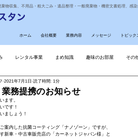
業廃棄物収集、不用品・粗大ごみ・遺品整理・一般廃棄物・機密文書処理、感
ホーム
会社概要
業務内容
メッセージ
トピック
み
レンタル事業
まめ知識
趣味のお部屋
その
フ
2021年7月1日
読了時間: 1分
経費削減
ナノゾーン
デオグラス
福祉部門
新
・業務提携のお知らせ
います。
削減
電気代削減
長崎ヴェルカを応援しています！
いです！
いましょう！
ご案内した抗菌コーティング「ナノゾーン」ですが、
長崎
ゴルフ大好き
ゴキブリ駆除
魚釣り大好き
す新車・中古車販売店の「カーネットジャパン様」と