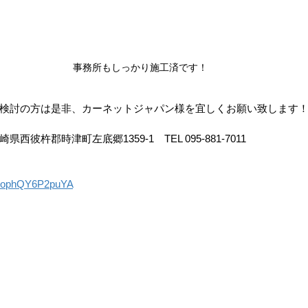
事務所もしっかり施工済です！
検討の方は是非、カーネットジャパン様を宜しくお願い致します
彼杵郡時津町左底郷1359-1　TEL 095-881-7011
R1kophQY6P2puYA