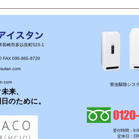
🌊ハガネの肉体を持つ職員、
🍻
岩瀬道へ！
く」
長崎県長崎市多以良町523-1
0 FAX 095-865-8720​
isutan.com
an.com
​害虫駆除システ
ぐ未来、
明日のために。
0120
受付時間：9:0
定休日：日