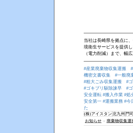
当社は長崎県を拠点に、
境衛生サービスを提供し
（電力削減）まで、幅広
#産業廃棄物収集運搬
機密文書収集
#一般廃
#粗大ごみ収集運搬
#
#ゴキブリ駆除諫早
#
安全運転
#搬入作業
#処
安全第一
#運搬業務
#今
た
(株)アイスタン
北九州
門
お知らせ
廃棄物収集運