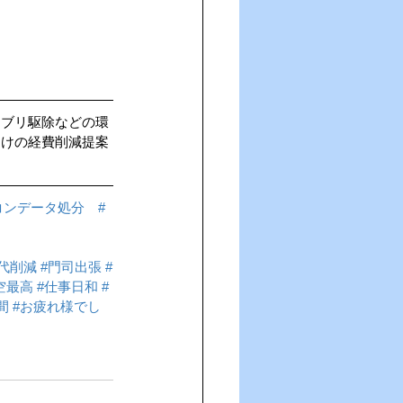
キブリ駆除などの環
向けの経費削減提案
コンデータ処分
#
代削減
#門司出張
#
空最高
#仕事日和
#
間
#お疲れ様でし