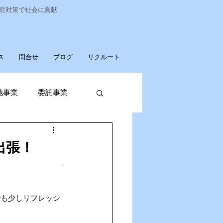
染症対策で社会に貢献
ス
問合せ
ブログ
リクルート
他事業
委託事業
発売
出張！
廃棄物収集運搬
でも少しリフレッシ
パソコンデータ消去