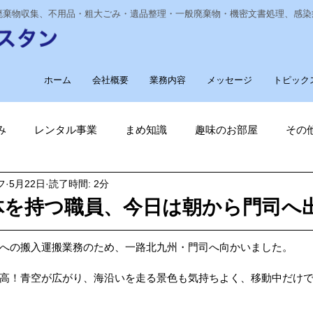
業廃棄物収集、不用品・粗大ごみ・遺品整理・一般廃棄物・機密文書処理、感
ホーム
会社概要
業務内容
メッセージ
トピック
み
レンタル事業
まめ知識
趣味のお部屋
その
フ
5月22日
読了時間: 2分
経費削減
ナノゾーン
デオグラス
福祉部門
新
体を持つ職員、今日は朝から門司へ
削減
電気代削減
長崎ヴェルカを応援しています！
への搬入運搬業務のため、一路北九州・門司へ向かいました。
高！青空が広がり、海沿いを走る景色も気持ちよく、移動中だけ
長崎
ゴルフ大好き
ゴキブリ駆除
魚釣り大好き