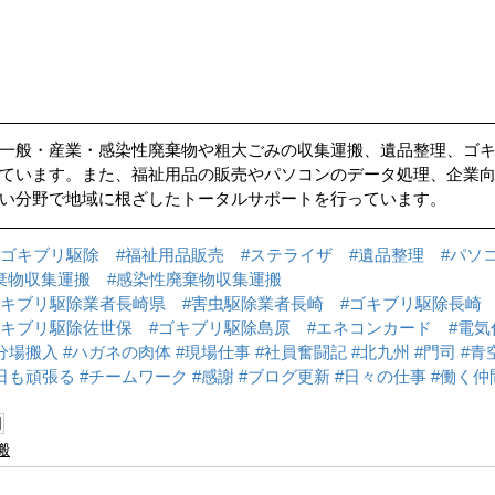
一般・産業・感染性廃棄物や粗大ごみの収集運搬、遺品整理、ゴ
ています。また、福祉用品の販売やパソコンのデータ処理、企業
い分野で地域に根ざしたトータルサポートを行っています。
#ゴキブリ駆除
#福祉用品販売
#ステライザ
#遺品整理
#パソ
棄物収集運搬
#感染性廃棄物収集運搬
ゴキブリ駆除業者長崎県
#害虫駆除業者長崎
#ゴキブリ駆除長崎
ゴキブリ駆除佐世保
#ゴキブリ駆除島原
#エネコンカード
#電気
分場搬入
#ハガネの肉体
#現場仕事
#社員奮闘記
#北九州
#門司
#青
日も頑張る
#チームワーク
#感謝
#ブログ更新
#日々の仕事
#働く仲
司
搬