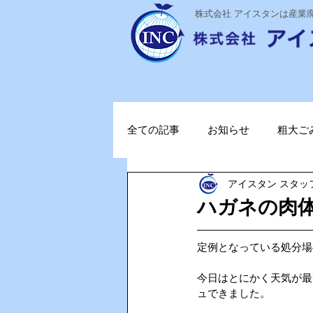
​株式会社 アイスタンは産
全ての記事
お知らせ
粗大ご
アイスタン スタッ
ステライザ
感染対策
ハガネの肉
ポータブル蓄電池
ガソリン
定例となっている処分場
今日はとにかく天気が最
ュできました。
TOPお知らせ
Vファーレン