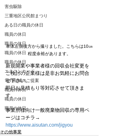
害虫駆除
三重地区公民館まつり
ある日の職員の休日
職員の休日
職員の休日
車体左側後方から撮りました。こちらは10㎝
職員の休日
程度余裕があります。
職員の休日
新規開業や事業者様の回収会社変更を
エネコンカード
ご検討の企業様は是非お気軽にお問合
電力削減のご提案
せ下さい。
即日お見積もり等対応させて頂きま
職員の休日
す。
職員の休日
職員の休日
事業所様向け一般廃棄物回収の専用ペ
ージはコチラ→　
https://www.aisutan.com/jigyou
その他事業