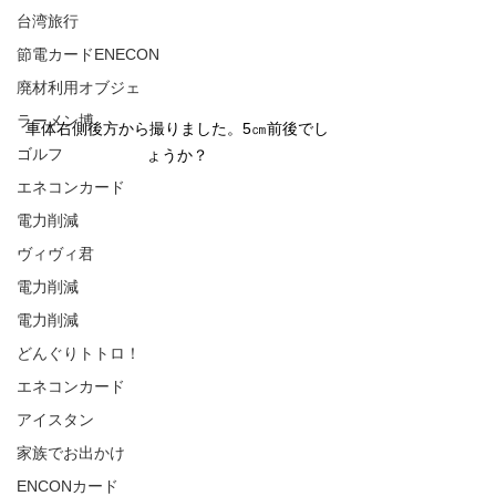
台湾旅行
節電カードENECON
廃材利用オブジェ
ラーメン博
車体右側後方から撮りました。5㎝前後でし
ゴルフ
ょうか？
エネコンカード
電力削減
ヴィヴィ君
電力削減
電力削減
どんぐりトトロ！
エネコンカード
アイスタン
家族でお出かけ
ENCONカード