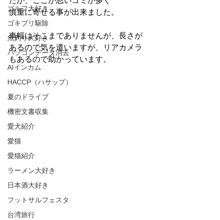
たが、ここが思いゴミが多く
ゴルフ大好き
慎重に寄せる事が出来ました。
ゴキブリ駆除
車幅はそこまでありませんが、長さが
魚釣り大好き
あるので気を遣いますが、リアカメラ
パソコンデータ消去
もあるので助かっています。
AIインカム
HACCP（ハサップ）
夏のドライブ
機密文書収集
愛犬紹介
愛猫
愛猫紹介
ラーメン大好き
日本酒大好き
フットサルフェスタ
台湾旅行