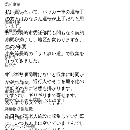
委託事業
私は置いといて、パッカー車の運転手
ステライザ
の方々はみなさん運転が上手だなと思
感染対策
います。
経費削減
弊社の長崎市委託部門も間もなく契約
ナノゾーン
期間が満了し、地区が変わりますが、
この2年間
デオグラス
小島等長崎の「ザ！狭い道」で収集を
福祉部門
行ってきました。
新発売
ポータブル蓄電池
ギリギリまで付けないと収集に時間が
かかったり、通行人やそこを通る他の
ガソリン削減
運転者の方に迷惑も掛かります。
電気代削減
ですので、ギリギリまで寄せます。
長崎ヴェルカを応援しています！
あくまでも安全第一ですよ。
廃棄物収集運搬
先日私が某老人施設に収集していた際
TOPお知らせ
に、いつも以上に空いていませんでし
Vファーレン長崎