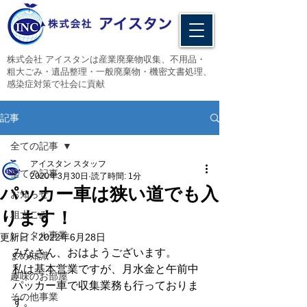
​株式会社 アイスタンは産業廃棄物収集、不用品・
粗大ごみ・遺品整理・一般廃棄物・機密文書処理、
感染症対策で社会に貢献
記事
全ての記事
アイスタン スタッフ
全ての記事
2020年3月30日
読了時間: 1分
パッカー車は狭い道でも入
お知らせ
ります！
粗大ごみ
レンタル事業
更新日：
2022年6月28日
みなさん、おはようございます。
まめ知識
私は基本営業ですが、月水金と午前中
趣味のお部屋
パッカー車で収集業務も行っておりま
その他事業
す。