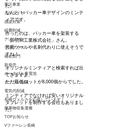
委託事業
た。
なんと！パッカー車デザインのミンテ
ステライザ
ィアです。
感染対策
経費削減
作ったのは、パッカー車を架装する
ナノゾーン
「新明和工業株式会社」さん。
営業ツールや名刺代わりに使えそうで
デオグラス
すね！
福祉部門
新発売
オリジナルミンティアと検索すれば出
ポータブル蓄電池
てきますよ。
ただ最低ロットが8,000個からでした。
ガソリン削減
電気代削減
ミンティアでなければ安いオリジナル
長崎ヴェルカを応援しています！
タブレットを制作する会社もありまし
廃棄物収集運搬
た。
TOPお知らせ
Vファーレン長崎