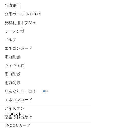
台湾旅行
節電カードENECON
廃材利用オブジェ
ラーメン博
ゴルフ
エネコンカード
電力削減
ヴィヴィ君
電力削減
電力削減
どんぐりトトロ！
エネコンカード
アイスタン
コメント
家族でお出かけ
認知症について
ENCONカード
デジタル庁発足