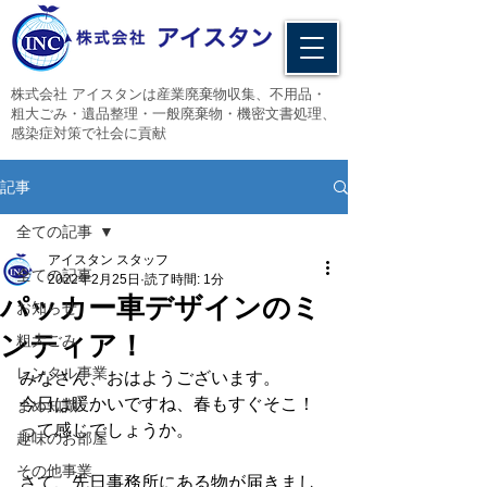
​株式会社 アイスタンは産業廃棄物収集、不用品・
粗大ごみ・遺品整理・一般廃棄物・機密文書処理、
感染症対策で社会に貢献
記事
全ての記事
アイスタン スタッフ
全ての記事
2022年2月25日
読了時間: 1分
パッカー車デザインのミ
お知らせ
ンティア！
粗大ごみ
レンタル事業
みなさん、おはようございます。
今日は暖かいですね、春もすぐそこ！
まめ知識
って感じでしょうか。
趣味のお部屋
その他事業
さて、先日事務所にある物が届きまし