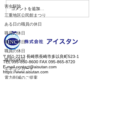
害虫駆除
コメントを追加…
三重地区公民館まつり
ある日の職員の休日
職員の休日
職員の休日
職員の休日
​〒851-2213 長崎県長崎市多以良町523-1
職員の休日
TEL
095-850-8600
FAX
095-865-8720
E-mail
contact@aisutan.com
エネコンカード
https://www.aisutan.com
電力削減のご提案
愛でつなぐ未来、
職員の休日
​生まれる明日のために。
職員の休日
職員の休日
人に優しいノンアルコール除菌水、ZiACO
​＞
会社概要