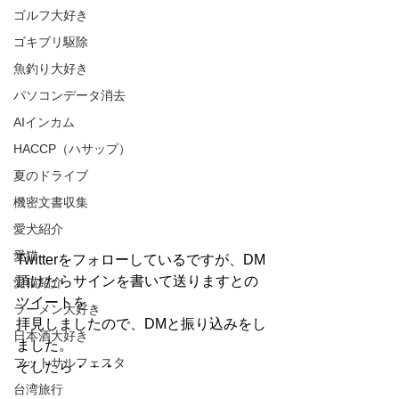
ゴルフ大好き
ゴキブリ駆除
魚釣り大好き
パソコンデータ消去
AIインカム
HACCP（ハサップ）
夏のドライブ
機密文書収集
愛犬紹介
愛猫
Twitterをフォローしているですが、DM
頂けたらサインを書いて送りますとの
愛猫紹介
ツイートを
ラーメン大好き
拝見しましたので、DMと振り込みをし
日本酒大好き
ました。
フットサルフェスタ
そしたら・・・
台湾旅行