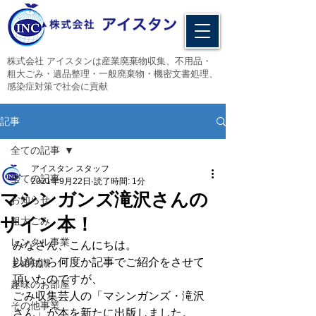
​株式会社 アイスタンは産業廃棄物収集、不用品・
粗大ごみ・遺品整理・一般廃棄物・機密文書処理、
感染症対策で社会に貢献
記事
全ての記事
アイスタン スタッフ
全ての記事
2021年9月22日
読了時間: 1分
マシンガンズ滝沢さんの
お知らせ
サイン本！
粗大ごみ
レンタル事業
みなさん、こんにちは。
以前から何度か記事でご紹介をさせて
まめ知識
頂いたのですが、
趣味のお部屋
ごみ収集芸人の「マシンガンズ・滝沢
その他事業
さん」が本を新たに出版しました。