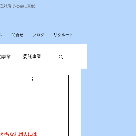
染症対策で社会に貢献
ス
問合せ
ブログ
リクルート
他事業
委託事業
発売
廃棄物収集運搬
パソコンデータ消去
っかちな九州人には