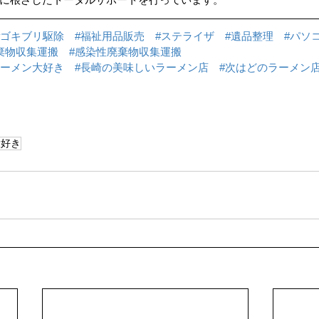
#ゴキブリ駆除
#福祉用品販売
#ステライザ
#遺品整理
#パソ
棄物収集運搬
#感染性廃棄物収集運搬
ラーメン大好き
#長崎の美味しいラーメン店
#次はどのラーメン
大好き