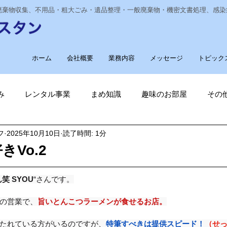
業廃棄物収集、不用品・粗大ごみ・遺品整理・一般廃棄物・機密文書処理、感
ホーム
会社概要
業務内容
メッセージ
トピック
み
レンタル事業
まめ知識
趣味のお部屋
その
フ
2025年10月10日
読了時間: 1分
経費削減
ナノゾーン
デオグラス
福祉部門
新
Vo.2
削減
電気代削減
長崎ヴェルカを応援しています！
笑 SYOU
“さんです。
の営業で、
旨いとんこつラーメンが食せるお店。
長崎
ゴルフ大好き
ゴキブリ駆除
魚釣り大好き
たれている方がいるのですが、
特筆すべきは提供スピード！
（せ