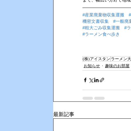
#産業廃棄物収集運搬
機密文書収集
#一般廃
#粗大ごみ収集運搬
#
#ラーメン食べ歩き
(株)アイスタン
ラーメン
お知らせ
趣味のお部屋
最新記事