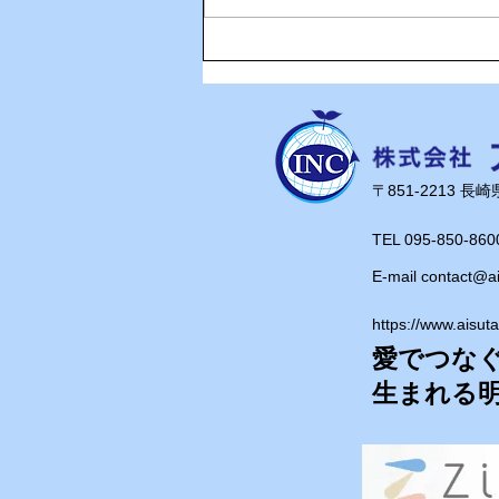
🌊ハガネの肉体を持つ職員、
岩瀬道へ！
​〒851-2213 
TEL 095-850-860
E-mail
contact@a
https://www.aisut
愛でつな
​生まれる