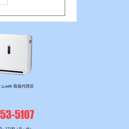
🟧ソルくん、開幕準備は万
⚽🐶
ムwith 取扱代理店
-53-5107
0～17:00（月～金）