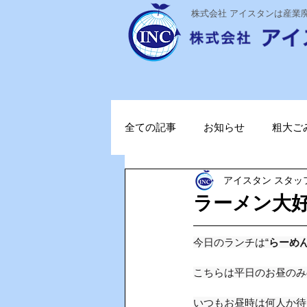
​株式会社 アイスタンは産
全ての記事
お知らせ
粗大ご
アイスタン スタッ
ステライザ
感染対策
ラーメン大好き
ポータブル蓄電池
ガソリン
今日のランチは“
らーめん
こちらは平日のお昼のみ
TOPお知らせ
Vファーレン
いつもお昼時は何人か待