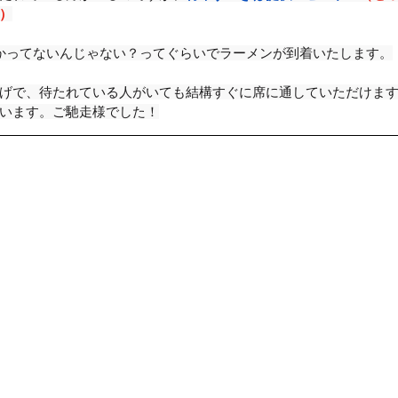
）
ップ）
夏のドライブ
機密文書収集
愛犬紹介
かってないんじゃない？ってぐらいでラーメンが到着いたします。
げで、待たれている人がいても結構すぐに席に通していただけま
います。ご馳走様でした！