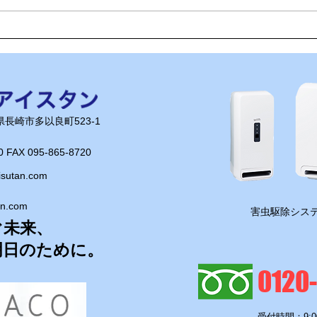
🍻住吉の夜は「さんかくしか
🟦
く」さんへ！
端！
長崎県長崎市多以良町523-1
0 FAX 095-865-8720​
isutan.com
an.com
​害虫駆除システ
ぐ未来、
明日のために。
0120
受付時間：9:0