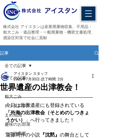
​株式会社 アイスタンは産業廃棄物収集、不用品・
粗大ごみ・遺品整理・一般廃棄物・機密文書処理、
感染症対策で社会に貢献
記事
全ての記事
アイスタン スタッフ
全ての記事
2025年7月30日
読了時間: 2分
世界遺産の出津教会！
お知らせ
粗大ごみ
今日は世界遺産にも登録されている
レンタル事業
「外海の出津教会（そとめのしつきょ
まめ知識
うかい）
」へ行ってきました！
趣味のお部屋
その他事業
遠藤周作の小説
『沈黙』
の舞台として