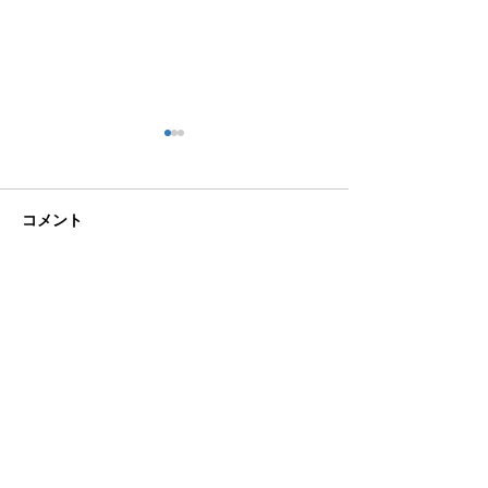
コメント
🌊ハガネの肉体を持つ職
🍻住吉の夜は「
この投稿へのコメントは利用でき
なくなりました。詳細はサイト所
員、岩瀬道へ！
しかく」さんへ
有者にお問い合わせください。