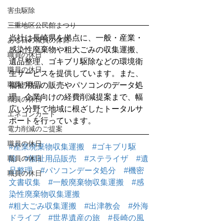
害虫駆除
三重地区公民館まつり
当社は長崎県を拠点に、一般・産業・
ある日の職員の休日
感染性廃棄物や粗大ごみの収集運搬、
職員の休日
遺品整理、ゴキブリ駆除などの環境衛
職員の休日
生サービスを提供しています。また、
職員の休日
福祉用品の販売やパソコンのデータ処
理、企業向けの経費削減提案まで、幅
職員の休日
広い分野で地域に根ざしたトータルサ
エネコンカード
ポートを行っています。
電力削減のご提案
職員の休日
#産業廃棄物収集運搬
#ゴキブリ駆
除
#福祉用品販売
#ステライザ
#遺
職員の休日
品整理
#パソコンデータ処分
#機密
職員の休日
文書収集
#一般廃棄物収集運搬
#感
染性廃棄物収集運搬
#粗大ごみ収集運搬
#出津教会
#外海
ドライブ
#世界遺産の旅
#長崎の風