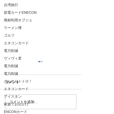
台湾旅行
節電カードENECON
廃材利用オブジェ
ラーメン博
ゴルフ
エネコンカード
電力削減
ヴィヴィ君
電力削減
電力削減
どんぐりトトロ！
コメント
エネコンカード
アイスタン
コメントを追加…
🌊ハガネの肉体を持つ職
🍻住吉の夜は「
家族でお出かけ
員、岩瀬道へ！
しかく」さんへ
ENCONカード