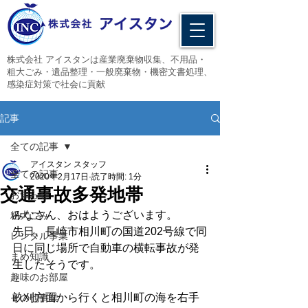
​株式会社 アイスタンは産業廃棄物収集、不用品・
粗大ごみ・遺品整理・一般廃棄物・機密文書処理、
感染症対策で社会に貢献
記事
全ての記事
アイスタン スタッフ
全ての記事
2020年2月17日
読了時間: 1分
交通事故多発地帯
お知らせ
みなさん、おはようございます。
粗大ごみ
先日、長崎市相川町の国道202号線で同
レンタル事業
日に同じ場所で自動車の横転事故が発
まめ知識
生したそうです。
趣味のお部屋
畝刈方面から行くと相川町の海を右手
その他事業