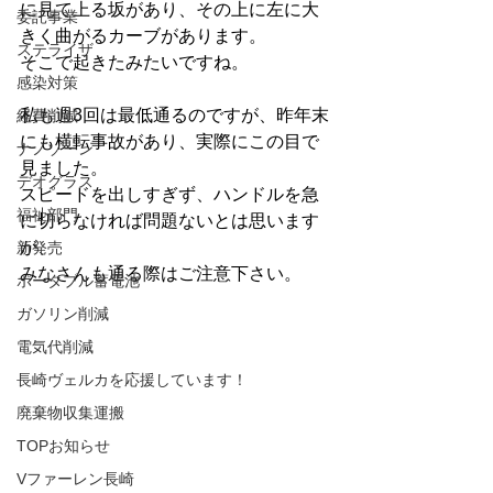
に見て上る坂があり、その上に左に大
委託事業
きく曲がるカーブがあります。
ステライザ
そこで起きたみたいですね。
感染対策
私も週3回は最低通るのですが、昨年末
経費削減
にも横転事故があり、実際にこの目で
ナノゾーン
見ました。
デオグラス
スピードを出しすぎず、ハンドルを急
福祉部門
に切らなければ問題ないとは思います
が、
新発売
みなさんも通る際はご注意下さい。
ポータブル蓄電池
ガソリン削減
電気代削減
長崎ヴェルカを応援しています！
廃棄物収集運搬
TOPお知らせ
Vファーレン長崎