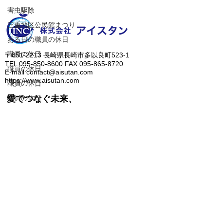
害虫駆除
三重地区公民館まつり
ある日の職員の休日
職員の休日
​〒851-2213 長崎県長崎市多以良町523-1
TEL
095-850-8600
FAX
095-865-8720
職員の休日
E-mail
contact@aisutan.com
https://www.aisutan.com
職員の休日
職員の休日
愛でつなぐ未来、
​生まれる明日のために。
エネコンカード
電力削減のご提案
職員の休日
職員の休日
人に優しいノンアルコール除菌水、ZiACO
職員の休日
​＞
会社概要
​＞
業務内容
​＞
メッセージ
​＞
最新情報
​＞
問合せ