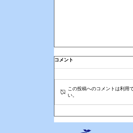
コメント
この投稿へのコメントは利用
い。
🎉Happy Birthday！奥さん
の誕生日を家族でお祝い🎂