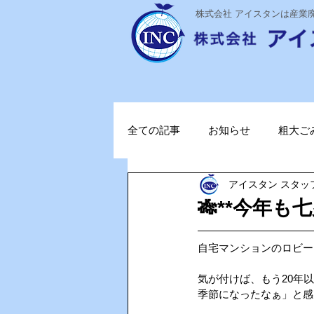
​株式会社 アイスタンは産
全ての記事
お知らせ
粗大ご
アイスタン スタッ
ステライザ
感染対策
🎋**今年も
ポータブル蓄電池
ガソリン
自宅マンションのロビー
気が付けば、もう20年
季節になったなぁ」と感
TOPお知らせ
Vファーレン