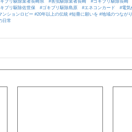
ゴキブリ駆除業者長崎県
#害虫駆除業者長崎
#ゴキブリ駆除長崎
ゴキブリ駆除佐世保
#ゴキブリ駆除島原
#エネコンカード
#電気
マンションロビー
#20年以上の伝統
#短冊に願いを
#地域のつなが
の日常