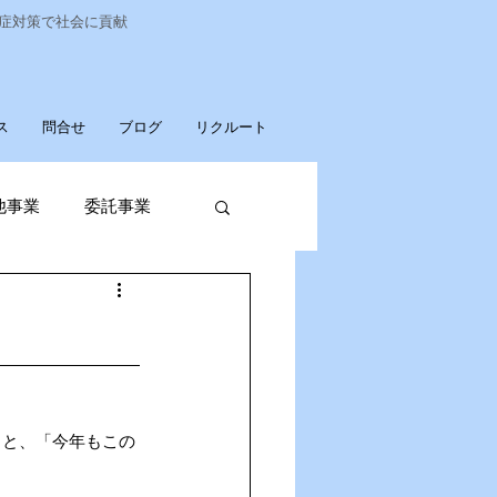
染症対策で社会に貢献
ス
問合せ
ブログ
リクルート
他事業
委託事業
発売
廃棄物収集運搬
ると、「今年もこの
パソコンデータ消去