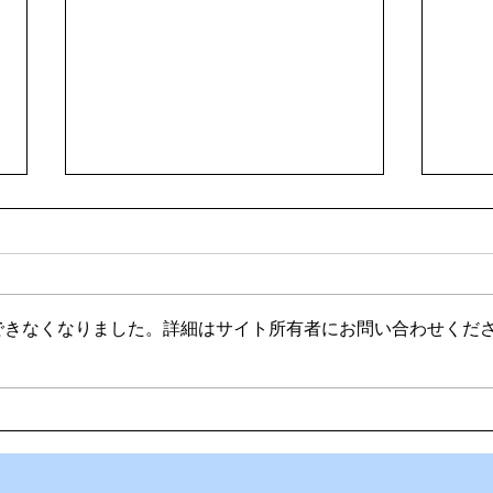
できなくなりました。詳細はサイト所有者にお問い合わせくだ
🌊ハガネの肉体を持つ職員、
🍻
岩瀬道へ！
く」