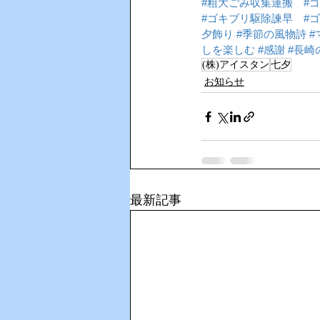
#粗大ごみ収集運搬
#
#ゴキブリ駆除諫早
#
夕飾り
#季節の風物詩
#
しを楽しむ
#感謝
#長崎
(株)アイスタン
七夕
お知らせ
最新記事