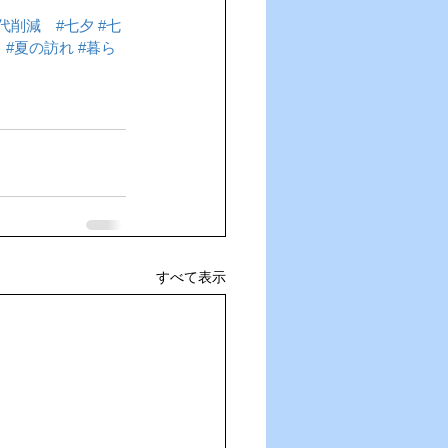
代削減
#七夕
#七
り
#夏の訪れ
#暮ら
すべて表示