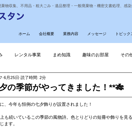
業廃棄物収集、不用品・粗大ごみ・遺品整理・一般廃棄物・機密文書処理、感
ホーム
会社概要
業務内容
メッセージ
トピック
み
レンタル事業
まめ知識
趣味のお部屋
その
フ
6月25日
読了時間: 2分
経費削減
ナノゾーン
デオグラス
福祉部門
新
七夕の季節がやってきました！**🎋
削減
電気代削減
長崎ヴェルカを応援しています！
に、今年も恒例の七夕飾りが設置されました！
以上も続いているこの季節の風物詩。色とりどりの短冊や飾りを見
じます。
長崎
ゴルフ大好き
ゴキブリ駆除
魚釣り大好き