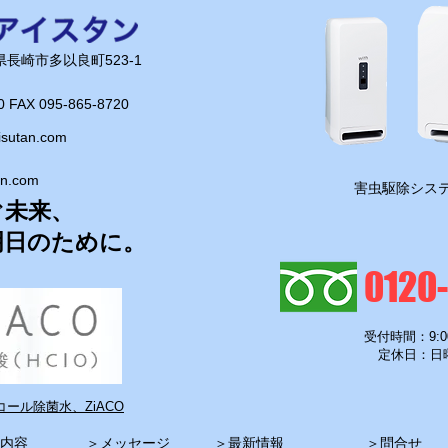
長崎県長崎市多以良町523-1
0 FAX 095-865-8720​
isutan.com
an.com
​害虫駆除システ
ぐ未来、
明日のために。
0120
受付時間：9:0
定休日：日
ール除菌水、ZiACO
内容
​＞
メッセージ
​＞
最新情報
​＞
問合せ